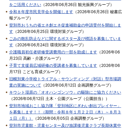
をご活用ください
（
2026年06月26日
観光振興グループ
）
令和８年度市民見学会を開催します
（
2026年06月26日
秘書広
報グループ
）
登別市おうちの省エネ創エネ促進補助金の申請受付を開始しま
す
（
2026年06月25日
環境対策グループ
）
ごみの散乱防止などに関するポスター及び標語を募集していま
す
（
2026年06月24日
環境対策グループ
）
介護職員初任者研修受講費用の一部を助成します
（
2026年06
月23日
高齢・介護グループ
）
子育て支援員広域研修の受講者を募集しています
（
2026年06
月17日
こども育成グループ
）
旧幌別東小学校トライアル・サウンディング（対話）型市場調
査の実施について
（
2026年06月12日
企画調整グループ
）
キウシト湿原の「オオハンゴンソウ」の駆除にご協力ください
（
2026年06月12日
土木・公園グループ（公園担当）
）
登別市地域おこし協力隊「登別地区にぎわい創出プレイヤー」
を募集します！！（期間：令和８年１月２２日（木）～８月３
１日（月））
（
2026年06月05日
企画調整グループ
）
登別市児童館・児童センター及び放課後児童クラブ長期休業中