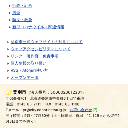
行政・計画
選挙
防災・救急
新型コロナウイルス関連情報
登別市公式ウェブサイトの利用について
ウェブアクセシビリティについて
リンク・著作権・免責事項
個人情報の取り扱い
RSS・Atomの使い方
オープンデータ
登別市
（法人番号：5000020012301）
〒059-8701
北海道登別市中央町6丁目11番地
電話：0143-85-2111
FAX：0143-85-1108
Eメール：pr@city.noboribetsu.lg.jp
お問い合わせ
開庁時間：9時～17時30分（土・日曜日、祝日、12月29日から翌年1
月3日までを除く）