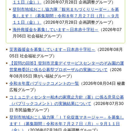
１１日（金））
（
2026年07月28日
企画調整グループ
）
登別市地域おこし協力隊「観光まちづくりリーダー」を募
集します！（募集期間：令和８年７月２７日（月）～９月
１１日（金））
（
2026年07月28日
企画調整グループ
）
海外救援金を募集しています～日本赤十字社～
（
2026年07
月06日
社会福祉グループ
）
災害義援金を募集しています～日本赤十字社～
（
2026年08月
05日
社会福祉グループ
）
【質問の回答】登別市児童デイサービスセンターのぞみ園の運
営業務委託に係る公募型プロポーザルの実施について
（
2026
年08月05日
障がい福祉グループ
）
令和８年度パブリックコメントの一覧
（
2026年08月04日
秘書
広報グループ
）
コミュニティセンター柏木の家廃止方針（案）に係る意見公募
（パブリックコメント）の実施結果について
（
2026年07月30
日
市民協働グループ
）
登別市地域おこし協力隊「ＩＴ化促進マネージャー」を募集し
ます！（募集期間：令和８年７月２７日（月）～９月１１日
（金））
（
2026年07月28日
企画調整グループ
）