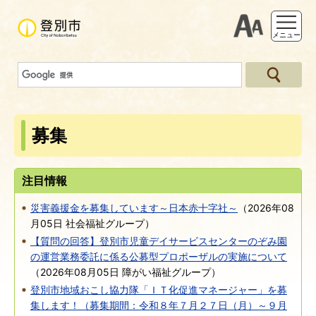
支援ツー
メニュー
募集
注目情報
災害義援金を募集しています～日本赤十字社～
（
2026年08
月05日
社会福祉グループ
）
【質問の回答】登別市児童デイサービスセンターのぞみ園
の運営業務委託に係る公募型プロポーザルの実施について
（
2026年08月05日
障がい福祉グループ
）
登別市地域おこし協力隊「ＩＴ化促進マネージャー」を募
集します！（募集期間：令和８年７月２７日（月）～９月