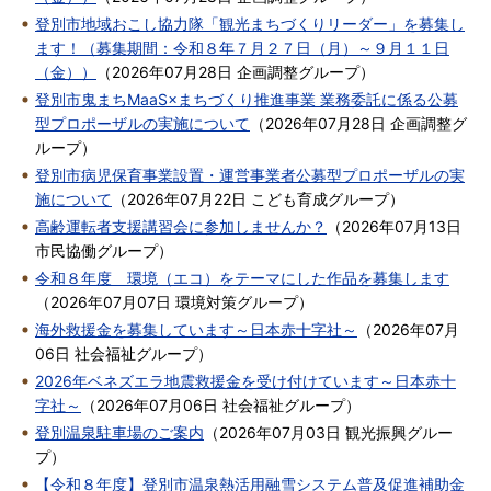
登別市地域おこし協力隊「観光まちづくりリーダー」を募集し
ます！（募集期間：令和８年７月２７日（月）～９月１１日
（金））
（
2026年07月28日
企画調整グループ
）
登別市鬼まちMaaS×まちづくり推進事業 業務委託に係る公募
型プロポーザルの実施について
（
2026年07月28日
企画調整グ
ループ
）
登別市病児保育事業設置・運営事業者公募型プロポーザルの実
施について
（
2026年07月22日
こども育成グループ
）
高齢運転者支援講習会に参加しませんか？
（
2026年07月13日
市民協働グループ
）
令和８年度 環境（エコ）をテーマにした作品を募集します
（
2026年07月07日
環境対策グループ
）
海外救援金を募集しています～日本赤十字社～
（
2026年07月
06日
社会福祉グループ
）
2026年ベネズエラ地震救援金を受け付けています～日本赤十
字社～
（
2026年07月06日
社会福祉グループ
）
登別温泉駐車場のご案内
（
2026年07月03日
観光振興グルー
プ
）
【令和８年度】登別市温泉熱活用融雪システム普及促進補助金