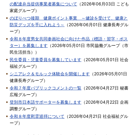
の配達弁当提供事業者募集について
（
2026年06月03日
こども
家庭グループ
）
のぼりべつ後期 健康ポイント事業 ～健診を受けて、健康と
防災グッズを手に入れよう～
（
2026年06月01日
健康長寿グル
ープ
）
令和８年度男女共同参画社会に向けた作品（標語・習字・ポス
ター）を募集します
（
2026年05月01日
市民協働グループ（市
民生活担当）
）
民生委員・児童委員を募集しています
（
2026年05月01日
社会
福祉グループ
）
シニアレク＆モルック体験会を開催します
（
2026年05月01日
健康長寿グループ
）
令和７年度パブリックコメントの一覧
（
2026年04月27日
秘書
広報グループ
）
登別市日本語サポーターを募集します
（
2026年04月22日
企画
調整グループ
）
令和８年度慰霊巡拝について
（
2026年04月21日
社会福祉グル
ープ
）