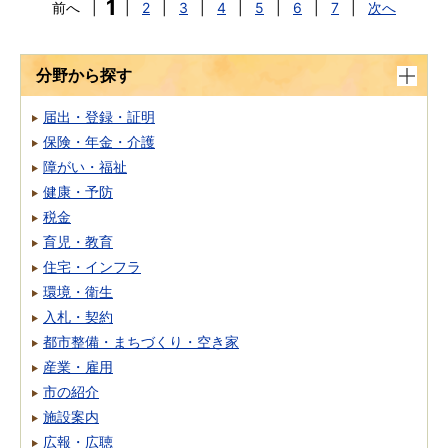
1
前へ
|
|
2
|
3
|
4
|
5
|
6
|
7
|
次へ
分野から探す
届出・登録・証明
保険・年金・介護
障がい・福祉
健康・予防
税金
育児・教育
住宅・インフラ
環境・衛生
入札・契約
都市整備・まちづくり・空き家
産業・雇用
市の紹介
施設案内
広報・広聴