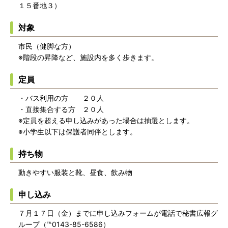
１５番地３）
対象
市民（健脚な方）
※階段の昇降など、施設内を多く歩きます。
定員
・バス利用の方 ２０人
・直接集合する方 ２０人
※定員を超える申し込みがあった場合は抽選とします。
※小学生以下は保護者同伴とします。
持ち物
動きやすい服装と靴、昼食、飲み物
申し込み
７月１７日（金）までに申し込みフォームが電話で秘書広報グ
ループ（℡0143-85-6586）