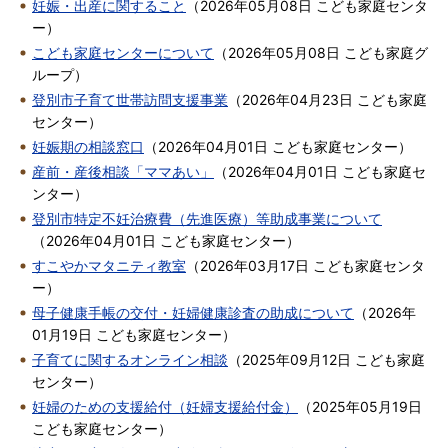
妊娠・出産に関すること
（
2026年05月08日
こども家庭センタ
ー
）
こども家庭センターについて
（
2026年05月08日
こども家庭グ
ループ
）
登別市子育て世帯訪問支援事業
（
2026年04月23日
こども家庭
センター
）
妊娠期の相談窓口
（
2026年04月01日
こども家庭センター
）
産前・産後相談「ママあい」
（
2026年04月01日
こども家庭セ
ンター
）
登別市特定不妊治療費（先進医療）等助成事業について
（
2026年04月01日
こども家庭センター
）
すこやかマタニティ教室
（
2026年03月17日
こども家庭センタ
ー
）
母子健康手帳の交付・妊婦健康診査の助成について
（
2026年
01月19日
こども家庭センター
）
子育てに関するオンライン相談
（
2025年09月12日
こども家庭
センター
）
妊婦のための支援給付（妊婦支援給付金）
（
2025年05月19日
こども家庭センター
）