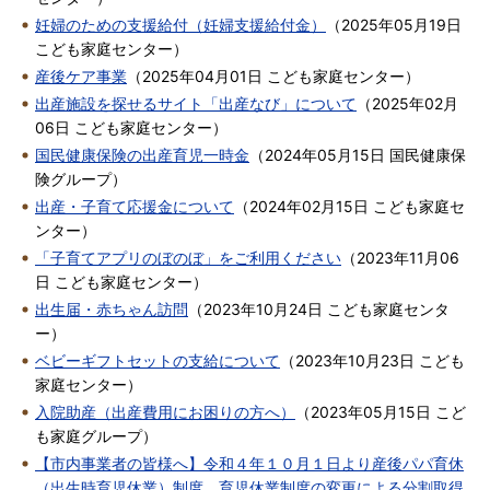
妊婦のための支援給付（妊婦支援給付金）
（
2025年05月19日
こども家庭センター
）
産後ケア事業
（
2025年04月01日
こども家庭センター
）
出産施設を探せるサイト「出産なび」について
（
2025年02月
06日
こども家庭センター
）
国民健康保険の出産育児一時金
（
2024年05月15日
国民健康保
険グループ
）
出産・子育て応援金について
（
2024年02月15日
こども家庭セ
ンター
）
「子育てアプリのぼのぼ」をご利用ください
（
2023年11月06
日
こども家庭センター
）
出生届・赤ちゃん訪問
（
2023年10月24日
こども家庭センタ
ー
）
ベビーギフトセットの支給について
（
2023年10月23日
こども
家庭センター
）
入院助産（出産費用にお困りの方へ）
（
2023年05月15日
こど
も家庭グループ
）
【市内事業者の皆様へ】令和４年１０月１日より産後パパ育休
（出生時育児休業）制度、育児休業制度の変更による分割取得