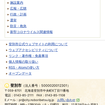
施設案内
広報・広聴
行政・計画
選挙
防災・救急
新型コロナウイルス関連情報
登別市公式ウェブサイトの利用について
ウェブアクセシビリティについて
リンク・著作権・免責事項
個人情報の取り扱い
RSS・Atomの使い方
オープンデータ
登別市
（法人番号：5000020012301）
〒059-8701
北海道登別市中央町6丁目11番地
電話：0143-85-2111
FAX：0143-85-1108
Eメール：pr@city.noboribetsu.lg.jp
お問い合わせ
開庁時間：9時～17時30分（土・日曜日、祝日、12月29日から翌年1