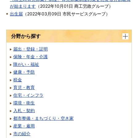
が始まります
（
2022年10月01日
商工労政グループ
）
出生届
（
2022年03月09日
市民サービスグループ
）
分野から探す
届出・登録・証明
保険・年金・介護
障がい・福祉
健康・予防
税金
育児・教育
住宅・インフラ
環境・衛生
入札・契約
都市整備・まちづくり・空き家
産業・雇用
市の紹介