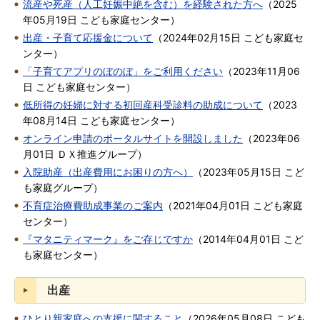
流産や死産（人工妊娠中絶を含む）を経験された方へ
（
2025
年05月19日
こども家庭センター
）
出産・子育て応援金について
（
2024年02月15日
こども家庭セ
ンター
）
「子育てアプリのぼのぼ」をご利用ください
（
2023年11月06
日
こども家庭センター
）
低所得の妊婦に対する初回産科受診料の助成について
（
2023
年08月14日
こども家庭センター
）
オンライン申請のポータルサイトを開設しました
（
2023年06
月01日
ＤＸ推進グループ
）
入院助産（出産費用にお困りの方へ）
（
2023年05月15日
こど
も家庭グループ
）
不育症治療費助成事業のご案内
（
2021年04月01日
こども家庭
センター
）
『マタニティマーク』をご存じですか
（
2014年04月01日
こど
も家庭センター
）
出産
ひとり親家庭への支援に関すること
（
2026年05月08日
こども