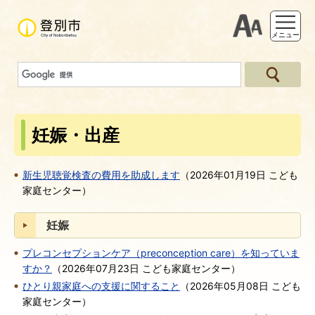
支援ツー
メニュー
妊娠・出産
新生児聴覚検査の費用を助成します
（
2026年01月19日
こども
家庭センター
）
妊娠
プレコンセプションケア（preconception care）を知っていま
すか？
（
2026年07月23日
こども家庭センター
）
ひとり親家庭への支援に関すること
（
2026年05月08日
こども
家庭センター
）