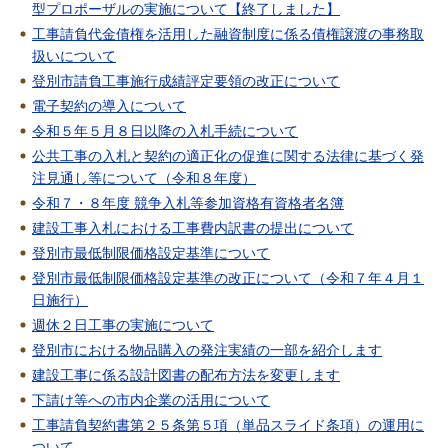
型プロポーザルの実施について【終了しました】
工事請負代金債権を活用した融資制度に係る債権譲渡の事務取
扱いについて
登別市請負工事施行成績評定要領の改正について
電子契約の導入について
令和５年５月８日以降の入札手続について
公共工事の入札と契約の適正化の促進に関する法律に基づく発
注見通し等について（令和８年度）
令和７・８年度 競争入札等参加資格有資格者名簿
建設工事入札における工事費内訳書の提出について
登別市最低制限価格設定基準について
登別市最低制限価格設定基準の改正について（令和７年４月１
日施行）
週休２日工事の実施について
登別市における物品購入の発注実績の一部を紹介します
建設工事に係る設計図書の配布方法を変更します
下請け等への市内企業の活用について
工事請負契約書第２５条第５項（単品スライド条項）の運用に
ついて