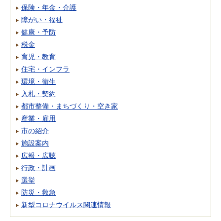
保険・年金・介護
障がい・福祉
健康・予防
税金
育児・教育
住宅・インフラ
環境・衛生
入札・契約
都市整備・まちづくり・空き家
産業・雇用
市の紹介
施設案内
広報・広聴
行政・計画
選挙
防災・救急
新型コロナウイルス関連情報