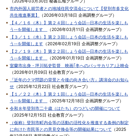
（
2026年03月30日
秘書広報グループ
）
市内外国人就労者との地域住民交流会について【登別市多文化
共生推進事業】
（
2026年03月18日
企画調整グループ
）
【４／１６（木）】第２４回しょう会話--日本の生活を楽しも
う--を開催します
（
2026年03月11日
企画調整グループ
）
【３／１１（水）】第２３回しょう会話--日本の生活を楽しも
う--を開催します
（
2026年02月19日
企画調整グループ
）
【２／１９（木）】第２２回しょう会話--日本の生活を楽しも
う--を開催します
（
2026年01月19日
企画調整グループ
）
室蘭市出身・坪川拓史監督 映画｢冬へのパッサカリア｣上映会
（
2026年01月09日
社会教育グループ
）
『近年のクマ問題の背景と今後の向き合い方』講演会のお知ら
せ
（
2025年12月22日
社会教育グループ
）
【１／２２（木）】第２１回しょう会話--日本の生活を楽しも
う--を開催します
（
2025年12月18日
企画調整グループ
）
令和８年登別市二十歳（はたち）のつどいの開催について
（
2025年12月15日
社会教育グループ
）
（仮称）登別市町内会等の活動の活性化を推進する条例の制定
に向けた市民等との意見交換会等の開催結果について
（
2025
年12月08日
市民協働グループ
）