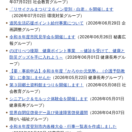
年07月02日
社会教育グループ
）
「リサイクルまつり’２６イン登別・白老」を開催します
（
2026年07月02日
環境対策グループ
）
道民生活応援ポイント給付事業について
（
2026年06月29日
企
画調整グループ
）
令和８年度市民見学会を開催します
（
2026年06月26日
秘書広
報グループ
）
のぼりべつ後期 健康ポイント事業 ～健診を受けて、健康と
防災グッズを手に入れよう～
（
2026年06月01日
健康長寿グル
ープ
）
【要・事前申込】令和８年度『かろやか元気塾』（介護予防教
室）に参加しませんか
（
2026年05月22日
健康長寿グループ
）
第３回郷土資料館まつりを開催します！
（
2026年05月08日
社
会教育グループ
）
シニアレク＆モルック体験会を開催します
（
2026年05月01日
健康長寿グループ
）
世界自閉症啓発デー及び発達障害啓発週間
（
2026年04月07日
障がい福祉グループ
）
令和８年度登別市内各種大会・行事一覧表を作成しました