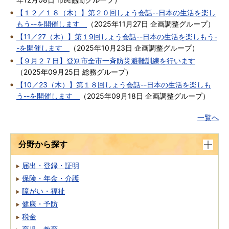
【１２／１８（木）】第２０回しょう会話--日本の生活を楽し
もう--を開催します
（
2025年11月27日
企画調整グループ
）
【11／27（木）】第１9回しょう会話--日本の生活を楽しもう-
-を開催します
（
2025年10月23日
企画調整グループ
）
【９月２７日】登別市全市一斉防災避難訓練を行います
（
2025年09月25日
総務グループ
）
【10／23（木）】第１８回しょう会話--日本の生活を楽しも
う--を開催します
（
2025年09月18日
企画調整グループ
）
一覧へ
分野から探す
届出・登録・証明
保険・年金・介護
障がい・福祉
健康・予防
税金