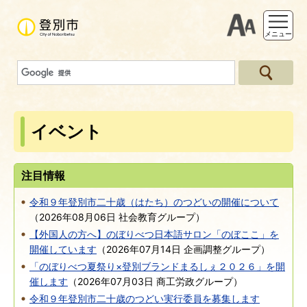
支援ツー
メニュー
イベント
注目情報
令和９年登別市二十歳（はたち）のつどいの開催について
（
2026年08月06日
社会教育グループ
）
【外国人の方へ】のぼりべつ日本語サロン「のぼここ」を
開催しています
（
2026年07月14日
企画調整グループ
）
「のぼりべつ夏祭り×登別ブランドまるしぇ２０２６」を開
催します
（
2026年07月03日
商工労政グループ
）
令和９年登別市二十歳のつどい実行委員を募集します