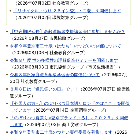
（
2026年07月02日
社会教育グループ
）
「リサイクルまつり’２６イン登別・白老」を開催します
（
2026年07月02日
環境対策グループ
）
【申込期限延長】高齢運転者支援講習会に参加しませんか？
（
2026年08月07日
市民協働グループ
）
令和９年登別市二十歳（はたち）のつどいの開催について
（
2026年08月06日
社会教育グループ
）
令和８年度 性の多様性の理解促進セミナーを開催します
（
2026年08月03日
市民協働グループ（市民生活担当）
）
令和８年度家庭教育学級学習会の開催について
（
2026年07月
30日
社会教育グループ
）
８月８日は『道民笑いの日』です！
（
2026年07月27日
健康推
進グループ
）
【外国人の方へ】のぼりべつ日本語サロン「のぼここ」を開催
しています
（
2026年07月14日
企画調整グループ
）
「のぼりべつ夏祭り×登別ブランドまるしぇ２０２６」を開催
します
（
2026年07月03日
商工労政グループ
）
令和９年登別市二十歳のつどい実行委員を募集します
（
2026