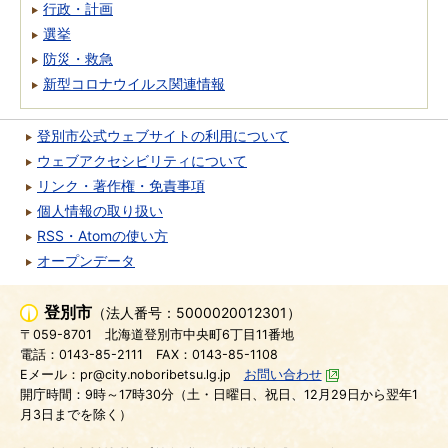
行政・計画
選挙
防災・救急
新型コロナウイルス関連情報
登別市公式ウェブサイトの利用について
ウェブアクセシビリティについて
リンク・著作権・免責事項
個人情報の取り扱い
RSS・Atomの使い方
オープンデータ
登別市
（法人番号：5000020012301）
〒059-8701
北海道登別市中央町6丁目11番地
電話：0143-85-2111
FAX：0143-85-1108
Eメール：pr@city.noboribetsu.lg.jp
お問い合わせ
開庁時間：9時～17時30分（土・日曜日、祝日、12月29日から翌年1
月3日までを除く）