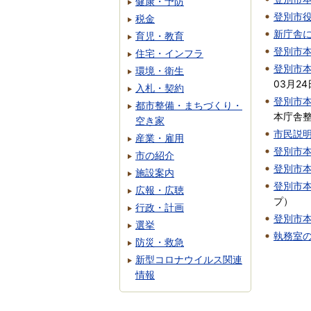
健康・予防
登別市
税金
新庁舎
育児・教育
登別市
住宅・インフラ
登別市
環境・衛生
03月24
入札・契約
登別市
都市整備・まちづくり・
本庁舎
空き家
市民説
産業・雇用
登別市
市の紹介
登別市
施設案内
登別市
広報・広聴
プ
）
行政・計画
登別市
選挙
執務室
防災・救急
新型コロナウイルス関連
情報