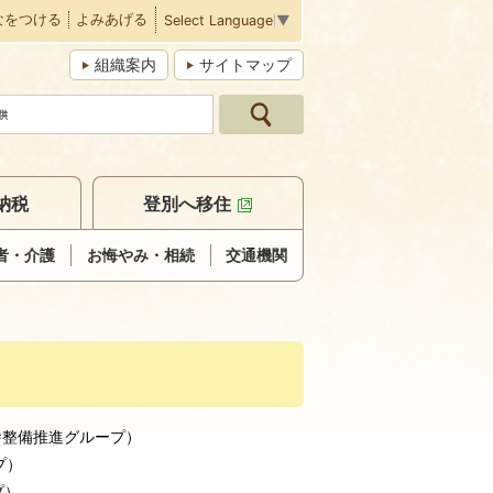
なをつける
よみあげる
Select Language
▼
組織案内
サイトマップ
納税
登別へ移住
者・介護
お悔やみ・相続
交通機関
舎整備推進グループ
）
プ
）
プ
）