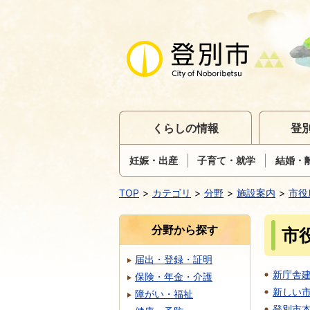
くらしの情報
登
妊娠・出産
子育て・就学
結婚・
TOP
カテゴリ
分野
施設案内
市役
分野から探す
市
届出・登録・証明
新庁舎
保険・年金・介護
新しい
障がい・福祉
登別市