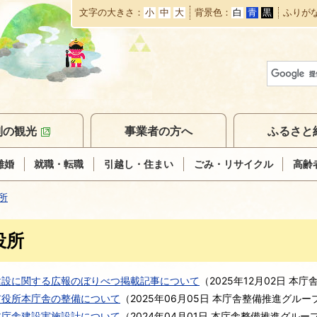
文字の大きさ
小
中
大
背景色
白
青
黒
ふりが
本
文
へ
移
動
別の観光
事業者の方へ
ふるさと
離婚
就職・転職
引越し・住まい
ごみ・リサイクル
高齢
所
役所
建設に関する広報のぼりべつ掲載記事について
（
2025年12月02日
本庁
市役所本庁舎の整備について
（
2025年06月05日
本庁舎整備推進グルー
本庁舎建設実施設計について
（
2024年04月01日
本庁舎整備推進グルー