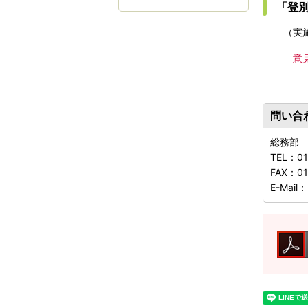
「登別
（実施
意
問い合
総務部
TEL：
0
FAX：
01
E-Mail：