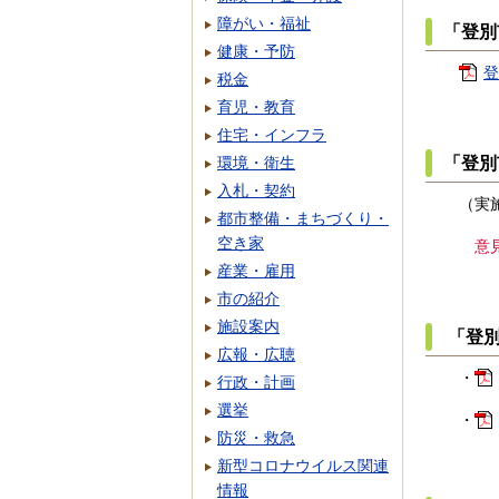
障がい・福祉
「登別
健康・予防
登
税金
育児・教育
住宅・インフラ
「登別
環境・衛生
入札・契約
（実施
都市整備・まちづくり・
空き家
意
産業・雇用
市の紹介
施設案内
「登別
広報・広聴
・
行政・計画
選挙
・
防災・救急
新型コロナウイルス関連
情報