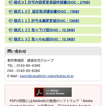
様式９】許可内容変更承認申請書[DOC：27KB]
様式１０】 認定取消通知書[DOC：11KB]
様式１１】許可名義変更届[DOC：13KB]
様式１２】取り下げ届[DOC：12.5KB]
様式１３】取りやめ届[DOC：12.5KB]
問い合わせ
都市整備部 建築住宅グループ
TEL：
0143-85-4399
FAX：
0143-85-8286
E-Mail：
kenchikuka@city.noboribetsu.lg.jp
PDFの閲覧にはAdobe社の無償のソフトウェア「Adobe
Acrobat Reader」が必要です。下記のAdobe Acrobat