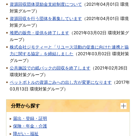
資源回収団体奨励金支給制度について
（
2021年04月01日
環境
対策グループ
）
資源回収を行う団体を募集しています
（
2021年04月01日
環境
対策グループ
）
堆肥の販売・提供を終了します
（
2021年03月02日
環境対策グ
ループ
）
株式会社ジモティーと「リユース活動の促進に向けた連携と協
力に関する協定」を締結しました
（
2021年03月02日
環境対策
グループ
）
公共施設での紙パックの回収を終了します
（
2021年02月26日
環境対策グループ
）
ペットボトルの資源ごみへの出し方が変更になります
（
2017年
03月13日
環境対策グループ
）
分野から探す
届出・登録・証明
保険・年金・介護
障がい・福祉