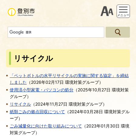
支援ツー
メニュー
リサイクル
「ペットボトルの水平リサイクルの実施に関する協定」を締結
しました
（
2026年02月17日
環境対策グループ
）
使用済小型家電・パソコンの処分
（
2025年10月27日
環境対策
グループ
）
リサイクル
（
2024年11月27日
環境対策グループ
）
紙類ごみの拠点回収について
（
2024年03月28日
環境対策グル
ープ
）
ごみ減量化に向けた取り組みについて
（
2023年01月30日
環境
対策グループ
）