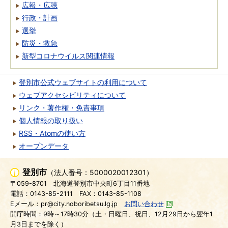
広報・広聴
行政・計画
選挙
防災・救急
新型コロナウイルス関連情報
登別市公式ウェブサイトの利用について
ウェブアクセシビリティについて
リンク・著作権・免責事項
個人情報の取り扱い
RSS・Atomの使い方
オープンデータ
登別市
（法人番号：5000020012301）
〒059-8701
北海道登別市中央町6丁目11番地
電話：0143-85-2111
FAX：0143-85-1108
Eメール：pr@city.noboribetsu.lg.jp
お問い合わせ
開庁時間：9時～17時30分（土・日曜日、祝日、12月29日から翌年1
月3日までを除く）