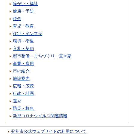
障がい・福祉
健康・予防
税金
育児・教育
住宅・インフラ
環境・衛生
入札・契約
都市整備・まちづくり・空き家
産業・雇用
市の紹介
施設案内
広報・広聴
行政・計画
選挙
防災・救急
新型コロナウイルス関連情報
登別市公式ウェブサイトの利用について