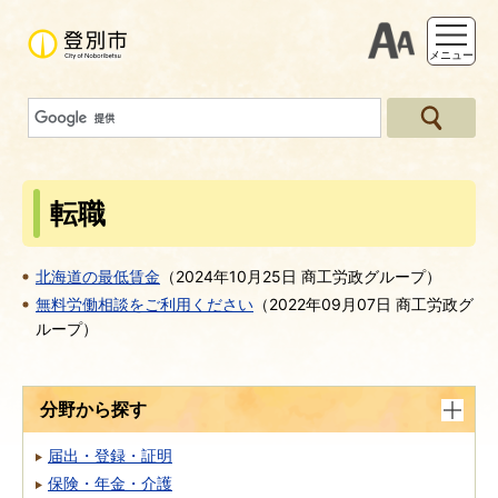
支援ツー
メニュー
転職
北海道の最低賃金
（
2024年10月25日
商工労政グループ
）
無料労働相談をご利用ください
（
2022年09月07日
商工労政グ
ループ
）
分野から探す
届出・登録・証明
保険・年金・介護