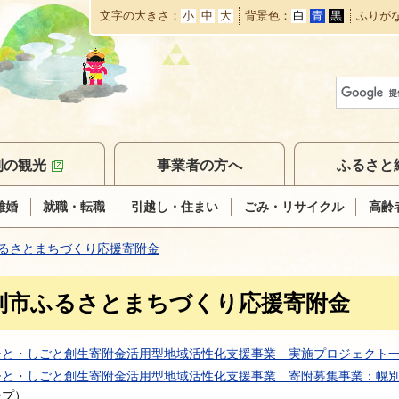
文字の大きさ
小
中
大
背景色
白
青
黒
ふりが
本
文
へ
移
動
別の観光
事業者の方へ
ふるさと
離婚
就職・転職
引越し・住まい
ごみ・リサイクル
高齢
るさとまちづくり応援寄附金
別市ふるさとまちづくり応援寄附金
ひと・しごと創生寄附金活用型地域活性化支援事業 実施プロジェクト
ひと・しごと創生寄附金活用型地域活性化支援事業 寄附募集事業：幌
ープ
）