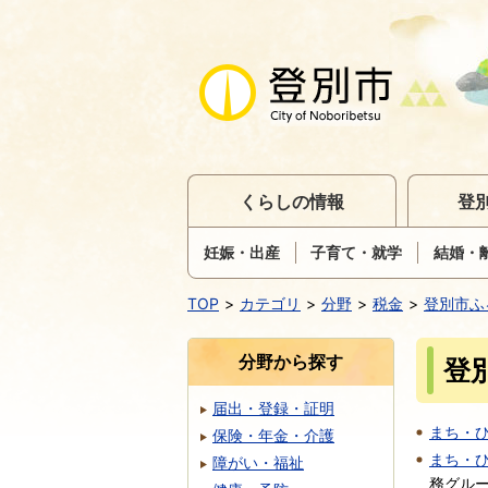
くらしの情報
登
妊娠・出産
子育て・就学
結婚・
TOP
カテゴリ
分野
税金
登別市ふ
分野から探す
登
届出・登録・証明
まち・
保険・年金・介護
まち・
障がい・福祉
務グル