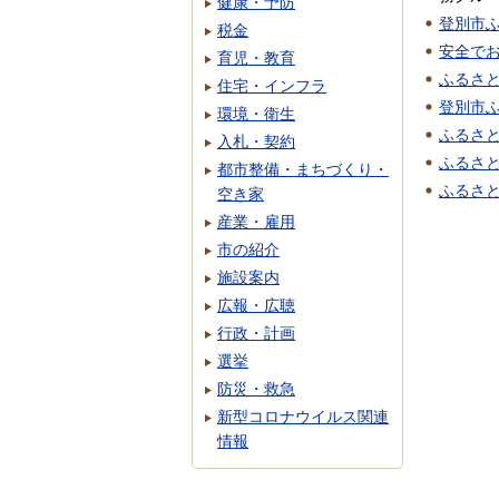
健康・予防
登別市
税金
安全で
育児・教育
ふるさ
住宅・インフラ
登別市
環境・衛生
ふるさ
入札・契約
ふるさ
都市整備・まちづくり・
ふるさ
空き家
産業・雇用
市の紹介
施設案内
広報・広聴
行政・計画
選挙
防災・救急
新型コロナウイルス関連
情報