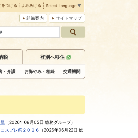
なをつける
よみあげる
Select Language
▼
組織案内
サイトマップ
納税
登別へ移住
者・介護
お悔やみ・相続
交通機関
一覧
（
2026年08月05日
総務グループ
）
別コスプレ祭２０２６
（
2026年06月22日
総