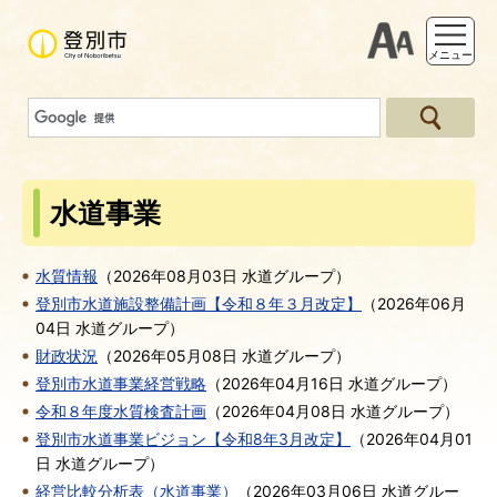
支援ツー
メニュー
水道事業
水質情報
（
2026年08月03日
水道グループ
）
登別市水道施設整備計画【令和８年３月改定】
（
2026年06月
04日
水道グループ
）
財政状況
（
2026年05月08日
水道グループ
）
登別市水道事業経営戦略
（
2026年04月16日
水道グループ
）
令和８年度水質検査計画
（
2026年04月08日
水道グループ
）
登別市水道事業ビジョン【令和8年3月改定】
（
2026年04月01
日
水道グループ
）
経営比較分析表（水道事業）
（
2026年03月06日
水道グルー