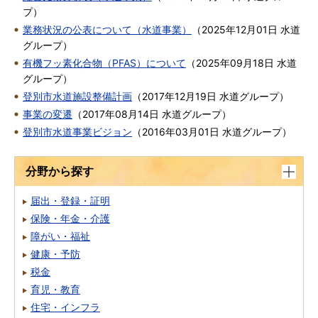
プ
）
業務状況の公表について（水道事業）
（
2025年12月01日
水道
グループ
）
有機フッ素化合物（PFAS）について
（
2025年09月18日
水道
グループ
）
登別市水道施設整備計画
（
2017年12月19日
水道グループ
）
事業の変遷
（
2017年08月14日
水道グループ
）
登別市水道事業ビジョン
（
2016年03月01日
水道グループ
）
分野から探す
届出・登録・証明
保険・年金・介護
障がい・福祉
健康・予防
税金
育児・教育
住宅・インフラ