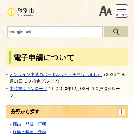
支援ツー
メニュー
電子申請について
オンライン申請のポータルサイトを開設しました
（
2023年06
月01日
ＤＸ推進グループ
）
申請書ダウンロード
（
2020年12月02日
ＤＸ推進グルー
プ
）
分野から探す
届出・登録・証明
保険・年金・介護