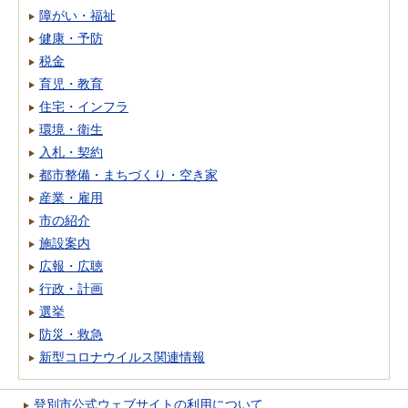
障がい・福祉
健康・予防
税金
育児・教育
住宅・インフラ
環境・衛生
入札・契約
都市整備・まちづくり・空き家
産業・雇用
市の紹介
施設案内
広報・広聴
行政・計画
選挙
防災・救急
新型コロナウイルス関連情報
登別市公式ウェブサイトの利用について