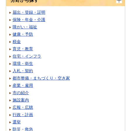
分野から探す
届出・登録・証明
保険・年金・介護
障がい・福祉
健康・予防
税金
育児・教育
住宅・インフラ
環境・衛生
入札・契約
都市整備・まちづくり・空き家
産業・雇用
市の紹介
施設案内
広報・広聴
行政・計画
選挙
防災・救急