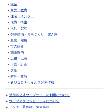
税金
育児・教育
住宅・インフラ
環境・衛生
入札・契約
都市整備・まちづくり・空き家
産業・雇用
市の紹介
施設案内
広報・広聴
行政・計画
選挙
防災・救急
新型コロナウイルス関連情報
登別市公式ウェブサイトの利用について
ウェブアクセシビリティについて
リンク・著作権・免責事項