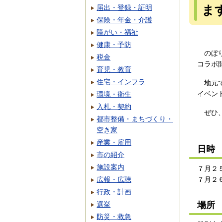
ま
届出・登録・証明
保険・年金・介護
障がい・福祉
健康・予防
のぼり
税金
コラボ
育児・教育
住宅・インフラ
地元で
イベン
環境・衛生
入札・契約
ぜひ、
都市整備・まちづくり・
空き家
産業・雇用
日時
市の紹介
施設案内
７月２
広報・広聴
７月２
行政・計画
場所
選挙
防災・救急