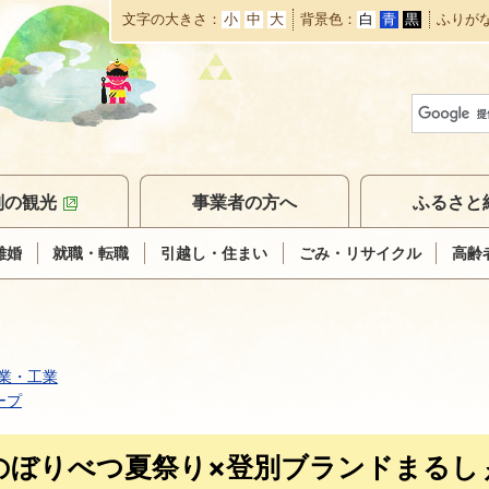
文字の大きさ
小
中
大
背景色
白
青
黒
ふりが
本
文
へ
移
動
別の観光
事業者の方へ
ふるさと
離婚
就職・転職
引越し・住まい
ごみ・リサイクル
高齢
業・工業
ープ
のぼりべつ夏祭り×登別ブランドまるし