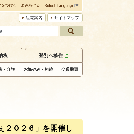
なをつける
よみあげる
Select Language
▼
組織案内
サイトマップ
納税
登別へ移住
者・介護
お悔やみ・相続
交通機関
ぇ２０２６」を開催し