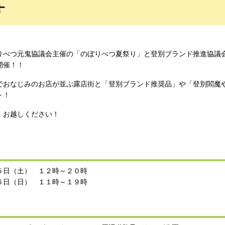
す
べつ元鬼協議会主催の「のぼりべつ夏祭り」と登別ブランド推進協議
開催！！
おなじみのお店が並ぶ露店街と「登別ブランド推奨品」や「登別閻魔
ト！
お越しください！
５日（土） １２時～２０時
６日（日） １１時～１９時