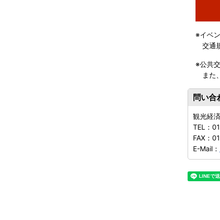
※イベ
交通規
※公共
また、
問い合
観光経
TEL：
01
FAX：
0
E-Mail：