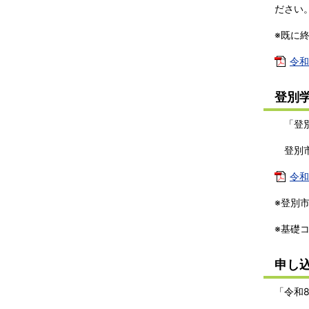
ださい
※既に
令和
登別
「登別
登別市
令和
※登別
※基礎
申し
「令和