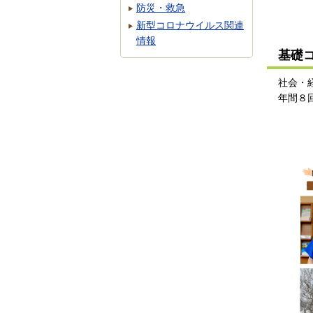
防災・救急
新型コロナウイルス関連
情報
基礎
社会・
年間８