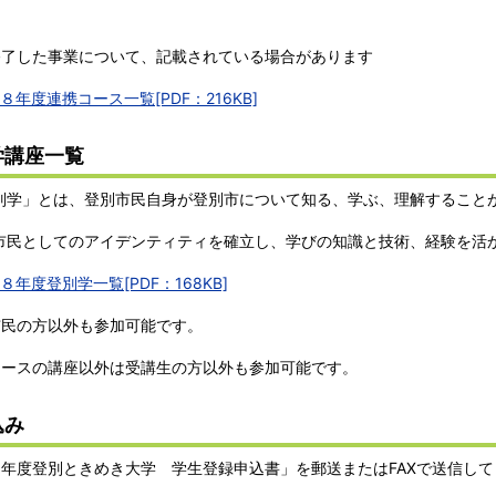
。
終了した事業について、記載されている場合があります
８年度連携コース一覧[PDF：216KB]
学講座一覧
学」とは、登別市民自身が登別市について知る、学ぶ、理解すること
民としてのアイデンティティを確立し、学びの知識と技術、経験を活
８年度登別学一覧[PDF：168KB]
市民の方以外も参加可能です。
コースの講座以外は受講生の方以外も参加可能です。
込み
8年度登別ときめき大学 学生登録申込書」を郵送またはFAXで送信し