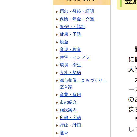
登
届出・登録・証明
保険・年金・介護
障がい・福祉
健康・予防
税金
育児・教育
住宅・インフラ
環境・衛生
入札・契約
都市整備・まちづくり・
空き家
産業・雇用
市の紹介
施設案内
広報・広聴
行政・計画
選挙