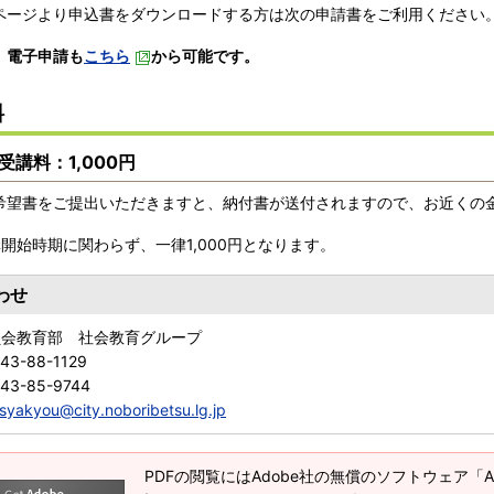
ページより申込書をダウンロードする方は次の申請書をご利用ください
、電子申請も
こちら
から可能です。
料
講料：1,000円
望書をご提出いただきますと、納付書が送付されますので、お近くの
開始時期に関わらず、一律1,000円となります。
わせ
員会教育部 社会教育グループ
43-88-1129
143-85-9744
syakyou@city.noboribetsu.lg.jp
PDFの閲覧にはAdobe社の無償のソフトウェア「Adob