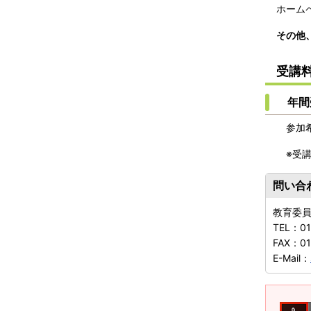
ホーム
その他
受講
年間受
参加希
※受講
問い合
教育委
TEL：
01
FAX：
0
E-Mail：