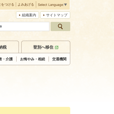
なをつける
よみあげる
Select Language
▼
組織案内
サイトマップ
納税
登別へ移住
者・介護
お悔やみ・相続
交通機関