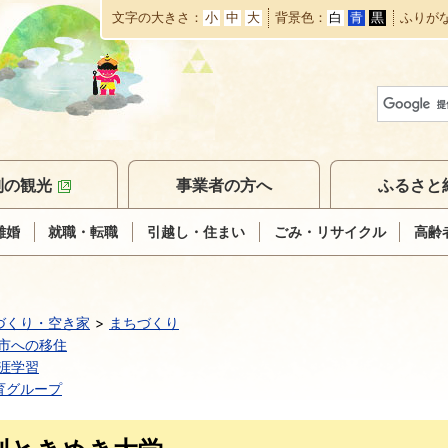
文字の大きさ
小
中
大
背景色
白
青
黒
ふりが
本
文
へ
移
動
別の観光
事業者の方へ
ふるさと
離婚
就職・転職
引越し・住まい
ごみ・リサイクル
高齢
づくり・空き家
まちづくり
市への移住
涯学習
育グループ