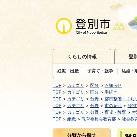
くらしの情報
登
妊娠・出産
子育て・就学
結婚・
TOP
カテゴリ
区分
お知らせ
TOP
カテゴリ
区分
手続き
TOP
カテゴリ
分野
都市整備・まち
TOP
カテゴリ
分野
市の紹介
登別
TOP
カテゴリ
分野
育児・教育
生
TOP
組織
教育委員会教育部
社会教
分野から探す