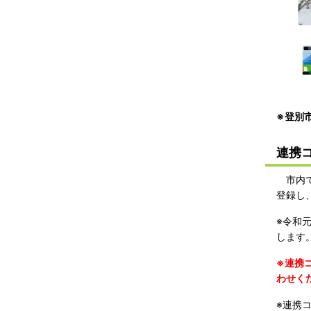
※登別
連携
市内で
登録し
※令和
します
※連携
わせく
※連携