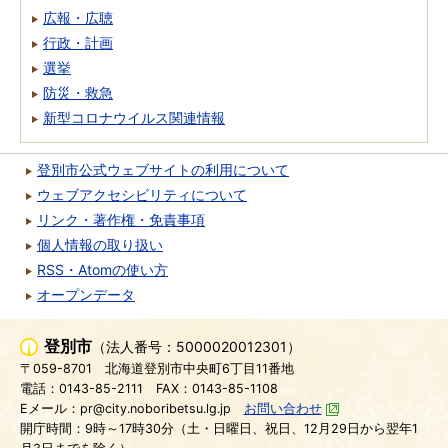
広報・広聴
行政・計画
選挙
防災・救急
新型コロナウイルス関連情報
登別市公式ウェブサイトの利用について
ウェブアクセシビリティについて
リンク・著作権・免責事項
個人情報の取り扱い
RSS・Atomの使い方
オープンデータ
登別市
（法人番号：5000020012301）
〒059-8701
北海道登別市中央町6丁目11番地
電話：0143-85-2111
FAX：0143-85-1108
Eメール：pr@city.noboribetsu.lg.jp
お問い合わせ
開庁時間：9時～17時30分（土・日曜日、祝日、12月29日から翌年1