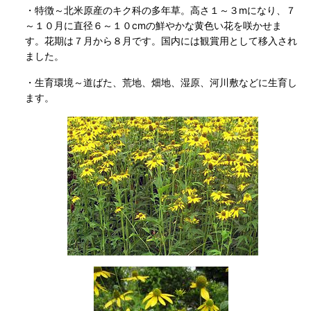
・特徴～北米原産のキク科の多年草。高さ１～３mになり、７
～１０月に直径６～１０cmの鮮やかな黄色い花を咲かせま
す。花期は７月から８月です。国内には観賞用として移入され
ました。
・生育環境～道ばた、荒地、畑地、湿原、河川敷などに生育し
ます。