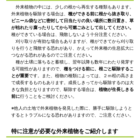
外来植物の中には、少しの根から再生する種類もあります。
外来植物を駆除する場合は、
種ができる前に根から抜き取り、
ビニール袋などに密封して日当たりの良い場所に数日置き、草
が枯れたり腐ったりしてから可燃ごみとして出してください。
種ができている場合は、飛散しないよう十分注意ください。
刈り取りが有効な場合もありますが、種ができてから刈り取
りを行うと飛散する恐れがあり、かえって外来種の生息拡大に
つながる恐れがあるのでご注意ください
。
種が土壌に落ちると蓄積し、翌年以降も数年にわたり発芽す
る可能性がありますので、
種をつける前に、根ごと駆除するこ
とが重要
です。また、植物の種類によっては、２ｍ程の高さま
で成長するものもあります。成長しきってから駆除するのは大
きな負担となりますので、駆除する場合は、
植物が生長しきる
前に
行うことをご検討ください。
※他人の土地で外来植物を発見した際に、勝手に駆除しようと
するとトラブルになる恐れがありますので、ご注意ください。
特に注意が必要な外来植物をご紹介します