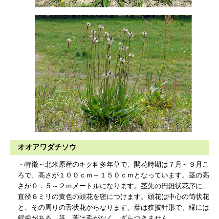
オオアワダチソウ
・特徴～北米原産のキク科多年草で、開花時期は７月～９月こ
ろで、高さが１００ｃｍ～１５０ｃｍとなっています。茎の高
さが０．５～２ｍメートルになります。茎先の円錐状花序に、
直径６ミリの黄色の頭花を密につけます。頭花は中心の筒状花
と、その周りの舌状花からなります。葉は狭披針形で、縁には
鋸歯がある。茎、葉は毛がなく、ざらつきません。