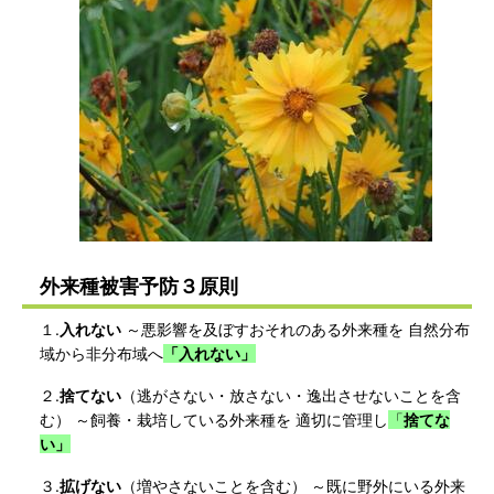
外来種被害予防３原則
１.
入れない
～悪影響を及ぼすおそれのある外来種を 自然分布
域から非分布域へ
「入れない」
２.
捨てない
（逃がさない・放さない・逸出させないことを含
む） ～飼養・栽培している外来種を 適切に管理し
「
捨てな
い」
３.
拡げない
（増やさないことを含む） ～既に野外にいる外来