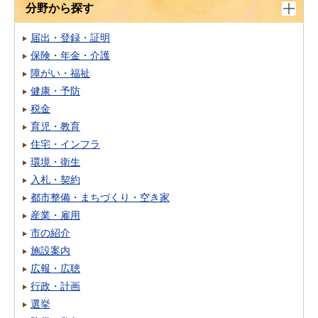
分野から探す
届出・登録・証明
保険・年金・介護
障がい・福祉
健康・予防
税金
育児・教育
住宅・インフラ
環境・衛生
入札・契約
都市整備・まちづくり・空き家
産業・雇用
市の紹介
施設案内
広報・広聴
行政・計画
選挙