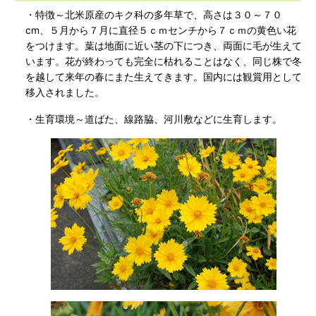
・特徴～北米原産のキク科の多年草で、高さは３０～７０
cm、５月から７月に直径５ｃｍセンチから７ｃｍの黄色い花
をつけます。葉は地面に近い茎の下につき、両面に毛が生えて
います。花が終わっても完全に枯れることはなく、同じ株で冬
を越して来年の春にまた生えてきます。国内には観賞用として
移入されました。
・生育環境～道ばた、線路脇、河川敷などに生育します。