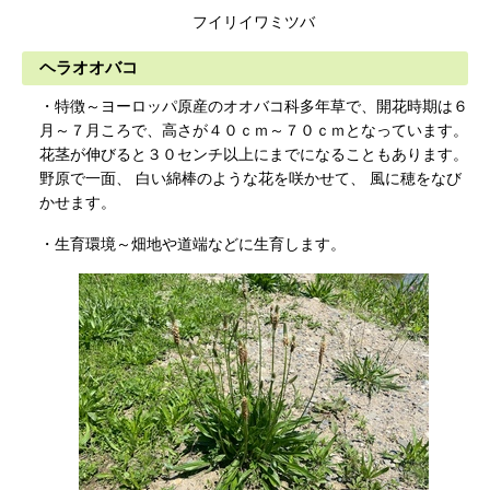
フイリイワミツバ
ヘラオオバコ
・特徴～ヨーロッパ原産のオオバコ科多年草で、開花時期は６
月～７月ころで、高さが４０ｃｍ～７０ｃｍとなっています。
花茎が伸びると３０センチ以上にまでになることもあります。
野原で一面、 白い綿棒のような花を咲かせて、 風に穂をなび
かせます。
・生育環境～畑地や道端などに生育します。