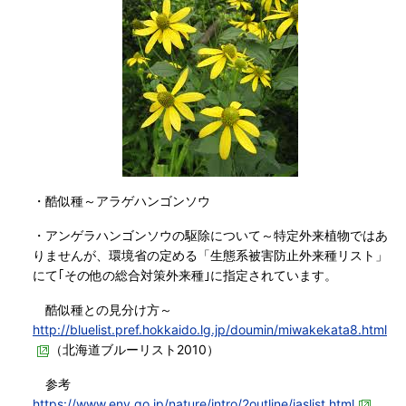
・酷似種～アラゲハンゴンソウ
・アンゲラハンゴンソウの駆除について～特定外来植物ではあ
りませんが、環境省の定める「生態系被害防止外来種リスト」
にて｢その他の総合対策外来種｣に指定されています。
酷似種との見分け方～
http://bluelist.pref.hokkaido.lg.jp/doumin/miwakekata8.html
（北海道ブルーリスト2010）
参考
https://www.env.go.jp/nature/intro/2outline/iaslist.html