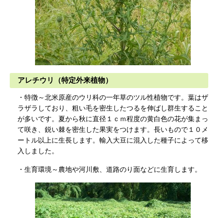
アレチウリ（特定外来植物）
・特徴～北米原産のウリ科の一年草のツル性植物です。葉はザ
ラザラしており、粗い毛を密生したつるを伸ばし群生すること
が多いです。夏から秋に直径１ｃｍ程度の黄白色の花が集まっ
て咲き、鋭い棘を密生した果実をつけます。長いもので１０メ
ートル以上に生長します。輸入大豆に混入した種子によって移
入しました。
・生育環境～農地や河川敷、道路のり面などに生育します。