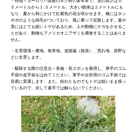
・特徴～ヨーロッパ原産のキク科の多年草で、茎の高さは０.
５メートルから１.５メートル、大きい個体は２メートルにも
なり、夏から秋にかけて紅紫色の花を咲かせます。種にはタン
ポポのような綿毛がついており、風に乗って拡散します。葉や
茎にはとても鋭いトゲがあるため、人や動物にケガをさせるこ
とがあり、動物もアメリカオニアザミを捕食することはありま
せん。
・生育環境～農地、牧草地、道路脇（路肩）、荒れ地、原野な
どに生育します。
・駆除する際の注意点～長袖・長ズボンを着用し、厚手のゴム
手袋や皮手袋をはめてください。軍手や台所用のゴム手袋では
容易に貫通します。また、枯れたものでもトゲは鋭いまま残っ
ているので、決して素手では触らないでください。