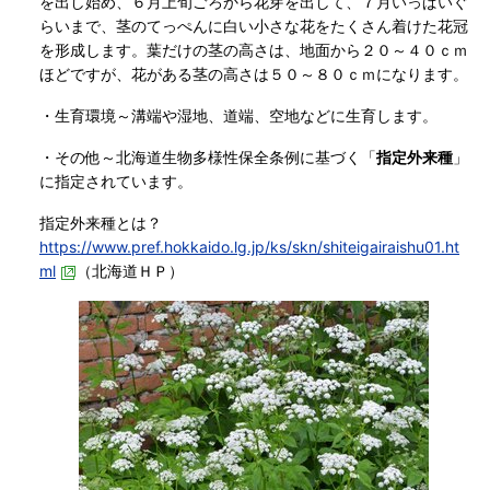
を出し始め、６月上旬ごろから花芽を出して、７月いっぱいぐ
らいまで、茎のてっぺんに白い小さな花をたくさん着けた花冠
を形成します。葉だけの茎の高さは、地面から２０～４０ｃｍ
ほどですが、花がある茎の高さは５０～８０ｃｍになります。
・生育環境～溝端や湿地、道端、空地などに生育します。
・その他～北海道生物多様性保全条例に基づく「
指定外来種
」
に指定されています。
指定外来種とは？
https://www.pref.hokkaido.lg.jp/ks/skn/shiteigairaishu01.ht
ml
（北海道ＨＰ）