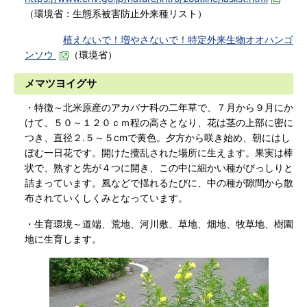
（環境省：生態系被害防止外来種リスト）
植えないで！増やさないで！特定外来生物オオハンゴ
ンソウ
（環境省）
メマツヨイグサ
・特徴～北米原産のアカバナ科の二年草で、７月から９月にか
けて、５０～１２０ｃｍ程の高さとなり、花は茎の上部に密に
つき、直径２.５～５cmで黄色。夕方から咲き始め、朝にはし
ぼむ一日花です。開けた攪乱された場所に生えます。果実は棒
状で、熟すと先が４つに開き、この中に細かい種がびっしりと
詰まっています。風などで揺れるたびに、中の種が隙間から散
布されていくしくみとなっています。
・生育環境～道端、荒地、河川敷、草地、畑地、牧草地、樹園
地に生育します。