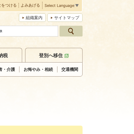
なをつける
よみあげる
Select Language
▼
組織案内
サイトマップ
納税
登別へ移住
者・介護
お悔やみ・相続
交通機関