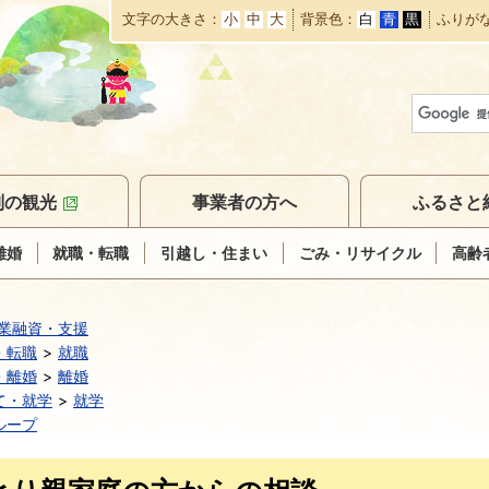
文字の大きさ
小
中
大
背景色
白
青
黒
ふりが
本
文
へ
移
動
別の観光
事業者の方へ
ふるさと
離婚
就職・転職
引越し・住まい
ごみ・リサイクル
高齢
業融資・支援
・転職
就職
・離婚
離婚
て・就学
就学
ループ