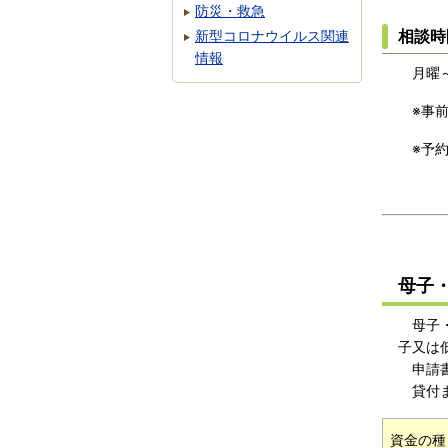
防災・救急
相談時
新型コロナウイルス関連
情報
月曜～金
※事前
※予約
母子
母子・
子又は
申請書
貸付ま
資金の種