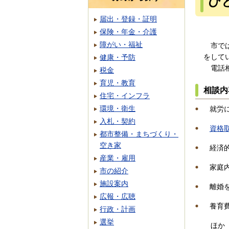
ひ
届出・登録・証明
保険・年金・介護
障がい・福祉
市では
をして
健康・予防
電話相
税金
育児・教育
相談内
住宅・インフラ
環境・衛生
就労
入札・契約
資格
都市整備・まちづくり・
空き家
経済
産業・雇用
家庭
市の紹介
施設案内
離婚
広報・広聴
養育
行政・計画
選挙
ほか