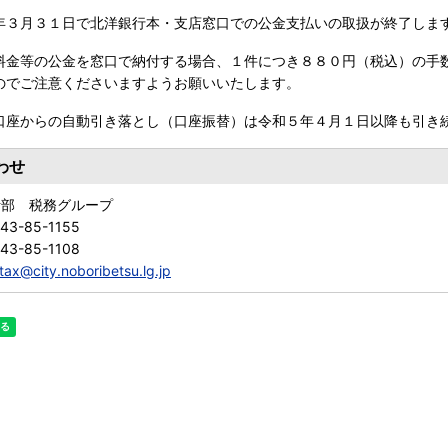
年３月３１日で北洋銀行本・支店窓口での公金支払いの取扱が終了しま
料金等の公金を窓口で納付する場合、１件につき８８０円（税込）の手
のでご注意くださいますようお願いいたします。
口座からの自動引き落とし（口座振替）は令和５年４月１日以降も引き
わせ
活部 税務グループ
43-85-1155
43-85-1108
tax@city.noboribetsu.lg.jp