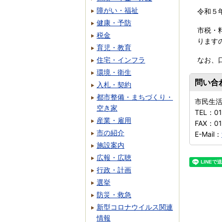
障がい・福祉
令和５
健康・予防
市税・
税金
ります
育児・教育
住宅・インフラ
なお、
環境・衛生
問い合
入札・契約
都市整備・まちづくり・
市民生
空き家
TEL：
01
産業・雇用
FAX：
01
市の紹介
E-Mail：
施設案内
広報・広聴
行政・計画
選挙
防災・救急
新型コロナウイルス関連
情報