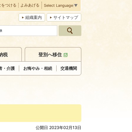
なをつける
よみあげる
Select Language
▼
組織案内
サイトマップ
納税
登別へ移住
者・介護
お悔やみ・相続
交通機関
公開日 2023年02月13日