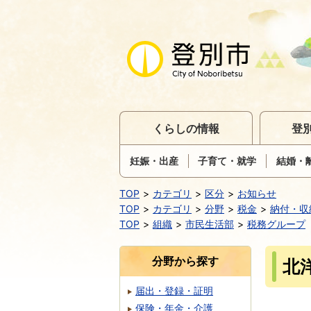
くらしの情報
登
妊娠・出産
子育て・就学
結婚・
TOP
カテゴリ
区分
お知らせ
TOP
カテゴリ
分野
税金
納付・収
TOP
組織
市民生活部
税務グループ
分野から探す
北
届出・登録・証明
保険・年金・介護