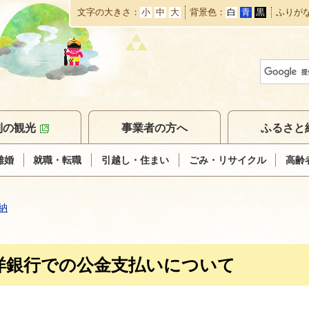
文字の大きさ
小
中
大
背景色
白
青
黒
ふりが
本
文
へ
移
動
別の観光
事業者の方へ
ふるさと
離婚
就職・転職
引越し・住まい
ごみ・リサイクル
高齢
納
洋銀行での公金支払いについて