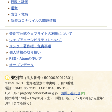
行政・計画
選挙
防災・救急
新型コロナウイルス関連情報
登別市公式ウェブサイトの利用について
ウェブアクセシビリティについて
リンク・著作権・免責事項
個人情報の取り扱い
RSS・Atomの使い方
オープンデータ
登別市
（法人番号：5000020012301）
〒059-8701
北海道登別市中央町6丁目11番地
電話：0143-85-2111
FAX：0143-85-1108
Eメール：pr@city.noboribetsu.lg.jp
お問い合わせ
開庁時間：9時～17時30分（土・日曜日、祝日、12月29日から翌年1
月3日までを除く）