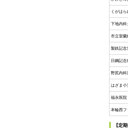
くがはら
下地内科
市立室蘭
製鉄記念
日鋼記念
野尻内科
はざま小
福永医院
本輪西フ
【定期