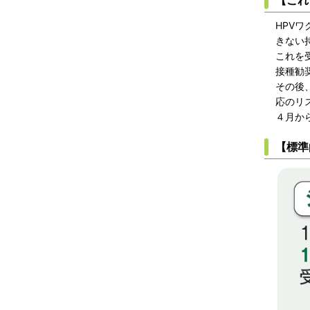
【これ
HPV
きない
これを
接種勧
その後
応のリ
４月か
【標準