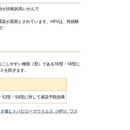
合が比較的高いがんで
。
が原因とされています。HPVは、性経験
で
。
こしやすい種類（型）である16型・18型に
ルスを防ぎます。
型・52型・58型に対して感染予防効果
９価ヒトパピローマウイルス（HPV）ワク