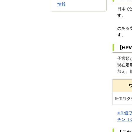
情報
日本で
ほとん
のある
【HP
子宮頸
現在定
加え、
９価ワク
※９価
チン（