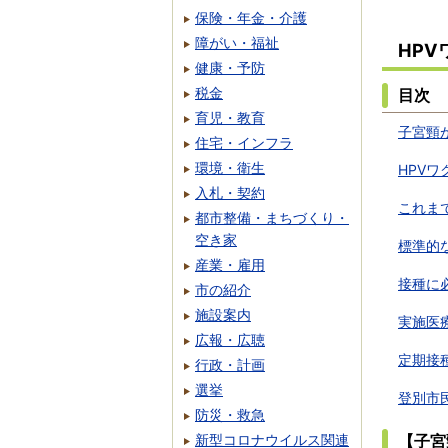
保険・年金・介護
障がい・福祉
HP
健康・予防
税金
目次
育児・教育
子宮頸
住宅・インフラ
環境・衛生
HPV
入札・契約
これま
都市整備・まちづくり・
空き家
標準的
産業・雇用
接種に
市の紹介
施設案内
実施医
広報・広聴
定期接
行政・計画
選挙
登別市
防災・救急
新型コロナウイルス関連
【子宮