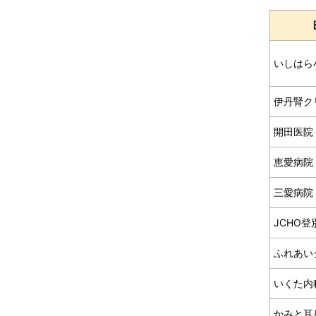
いしはら
伊丹腎ク
開田医院
恵愛病院
三愛病院
JCHO登
ふれあい
いくた内
かみと耳