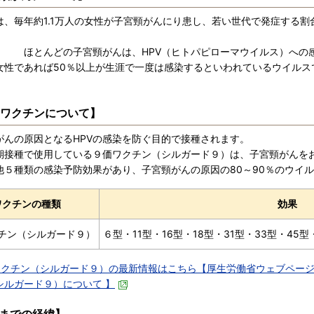
は、毎年約1.1万人の女性が子宮頸がんにり患し、若い世代で発症する割
す
どの子宮頸がんは、HPV（ヒトパピローマウイルス）への感染
女性であれば50％以上が生涯で一度は感染するといわれているウイルス
す
Vワクチンについて】
がんの原因となるHPVの感染を防ぐ目的で接種されます。
期接種で使用している９価ワクチン（シルガード９）は、子宮頸がんをお
他５種類の感染予防効果があり、子宮頸がんの原因の80～90％のウイ
ワクチンの種類
効果
チン（シルガード９）
６型・11型・16型・18型・31型・33型・45
ワクチン（シルガード９）の最新情報はこちら【厚生労働省ウェブページ
シルガード９）について 】