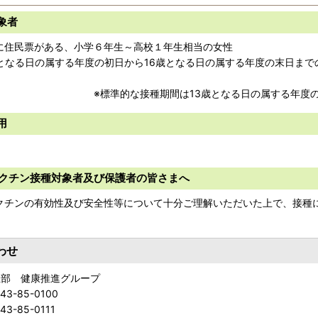
象者
に住民票がある、小学６年生～高校１年生相当の女性
歳となる日の属する年度の初日から16歳となる日の属する年度の末日まで
子
準的な接種期間は13歳となる日の属する年度の初日か
用
ワクチン接種対象者及び保護者の皆さまへ
ワクチンの有効性及び安全性等について十分ご理解いただいた上で、接種
わせ
祉部 健康推進グループ
143-85-0100
43-85-0111