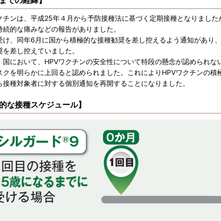
までの経緯】
ワクチンは、平成25年４月から予防接種法に基づく定期接種となりまし
持続的な痛みなどの報告がありました。
受け、同年6月に国から積極的な接種勧奨を差し控えるよう通知があり
奨を差し控えていました。
、国において、HPVワクチンの安全性について特段の懸念が認められな
スクを明らかに上回ると認められました。これによりHPVワクチンの積
ら接種対象者に対する個別通知を再開することになりました。
的な接種スケジュール】