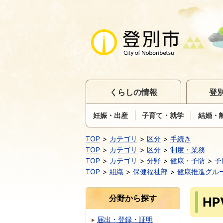
くらしの情報
登
妊娠・出産
子育て・就学
結婚・
TOP
カテゴリ
区分
手続き
TOP
カテゴリ
区分
制度・業務
TOP
カテゴリ
分野
健康・予防
予
TOP
組織
保健福祉部
健康推進グル
分野から探す
H
届出・登録・証明