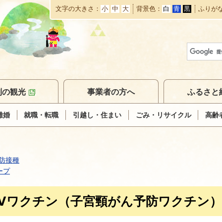
文字の大きさ
小
中
大
背景色
白
青
黒
ふりが
本
文
へ
移
動
別の観光
事業者の方へ
ふるさと
離婚
就職・転職
引越し・住まい
ごみ・リサイクル
高齢
防接種
ープ
PVワクチン（子宮頸がん予防ワクチン