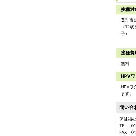
接種対
登別市
（12
※標
接種費
無料
HPV
HPV
ます。
問い合
保健福
TEL：
0
FAX：
01