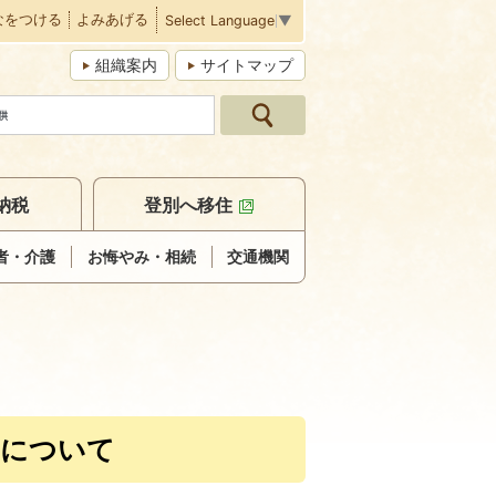
なをつける
よみあげる
Select Language
▼
組織案内
サイトマップ
納税
登別へ移住
者・介護
お悔やみ・相続
交通機関
）について