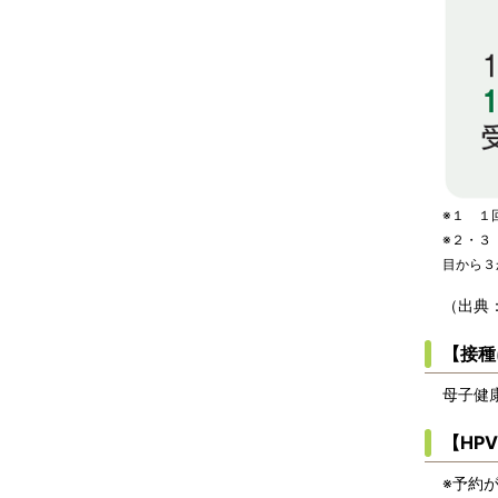
※１ １
※２・３
目から３
（出典
【接種
母子健
【HP
※予約