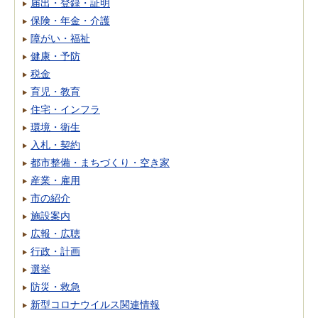
届出・登録・証明
保険・年金・介護
障がい・福祉
健康・予防
税金
育児・教育
住宅・インフラ
環境・衛生
入札・契約
都市整備・まちづくり・空き家
産業・雇用
市の紹介
施設案内
広報・広聴
行政・計画
選挙
防災・救急
新型コロナウイルス関連情報