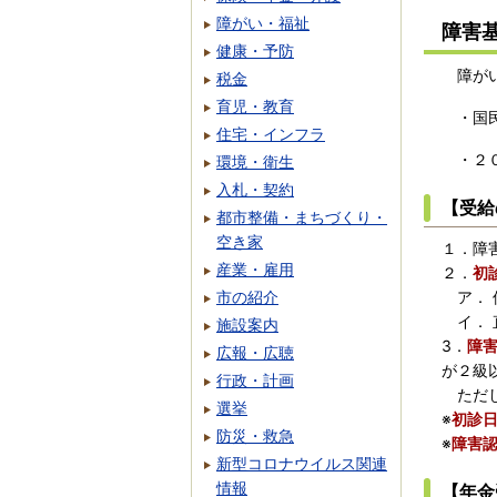
障がい・福祉
障害
健康・予防
障がい
税金
育児・教育
・国民
住宅・インフラ
・２０
環境・衛生
入札・契約
【受給
都市整備・まちづくり・
空き家
１．障
産業・雇用
２．
初
市の紹介
ア． 
イ． 
施設案内
3．
障
広報・広聴
が２級
行政・計画
ただし
選挙
※
初診
防災・救急
※
障害
新型コロナウイルス関連
情報
【年金