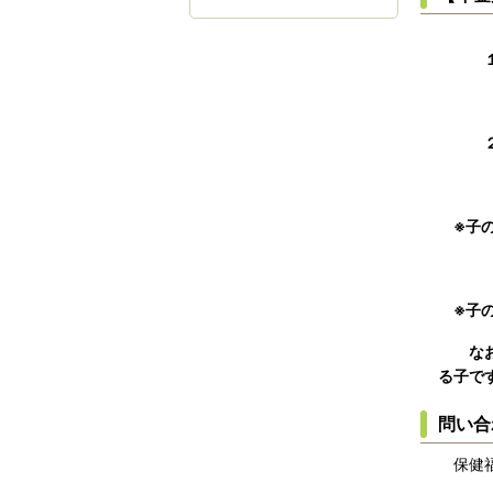
１級…
昭和
２級…
昭和
※子の
３人
※子の
なお、
る子で
問い合
保健福