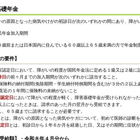
基礎年金
の原因となった病気やけがの初診日が次のいずれかの間にあり、障が
年金加入期間
歳前または日本国内に住んでいる６０歳以上６５歳未満の方で年金制
の要件】
害認定日において、障がいの程度が国民年金法に定める１級又は２級に
診日
の前々月までの加入期間が次のいずれかに該当すること。
保険料の納付期間(免除期間・学生納付特例期間を含む)が３分の２以上
直近の１年間に保険料の未納がないこと
害認定日
において障がいの程度が軽く、障害基礎年金が受けられなかっ
以上になったときは、請求のあった月の翌月から受給できます。
、６５歳までに請求することが必要です。
日
とは、障がいの原因となった病気やケガについて、初めて医師の診断
認定日
とは、初診日から１年６か月を経過した日、又はその期間に症状
受給額】・令和８年４月分から