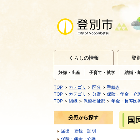
くらしの情報
登
妊娠・出産
子育て・就学
結婚・
TOP
カテゴリ
区分
手続き
TOP
カテゴリ
分野
保険・年金・介
TOP
組織
保健福祉部
年金・長寿医
分野から探す
国
届出・登録・証明
保険・年金・介護