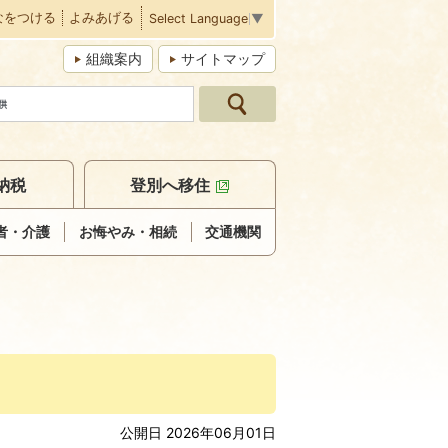
なをつける
よみあげる
Select Language
▼
組織案内
サイトマップ
納税
登別へ移住
者・介護
お悔やみ・相続
交通機関
公開日 2026年06月01日