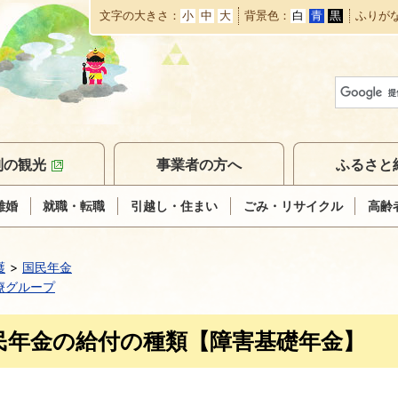
文字の大きさ
小
中
大
背景色
白
青
黒
ふりが
本
文
へ
移
動
別の観光
事業者の方へ
ふるさと
離婚
就職・転職
引越し・住まい
ごみ・リサイクル
高齢
護
国民年金
療グループ
民年金の給付の種類【障害基礎年金】