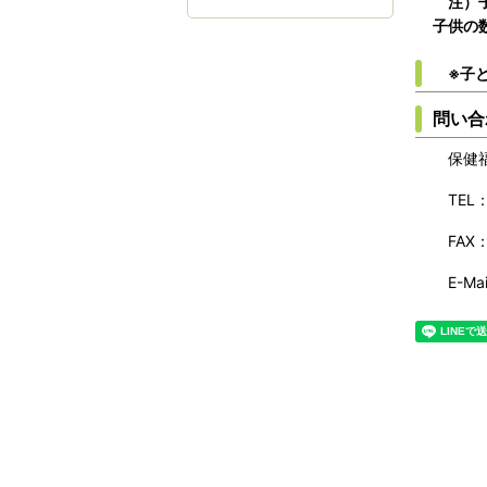
注）子
子供の
※子と
問い合
保健福
TEL
FAX
E-Mai