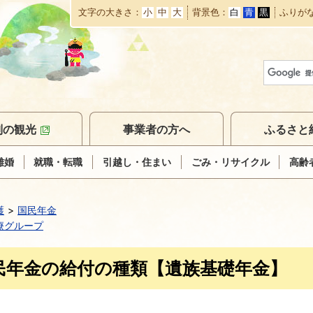
文字の大きさ
小
中
大
背景色
白
青
黒
ふりが
本
文
へ
移
動
別の観光
事業者の方へ
ふるさと
離婚
就職・転職
引越し・住まい
ごみ・リサイクル
高齢
護
国民年金
療グループ
民年金の給付の種類【遺族基礎年金】