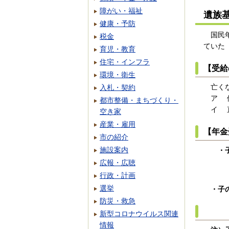
障がい・福祉
遺族
健康・予防
国民年
税金
ていた
育児・教育
住宅・インフラ
【受給
環境・衛生
亡くな
入札・契約
ア 保
都市整備・まちづくり・
イ 直
空き家
産業・雇用
【年金
市の紹介
施設案内
・子の
広報・広聴
行政・計画
選挙
・子
防災・救急
３人
新型コロナウイルス関連
情報