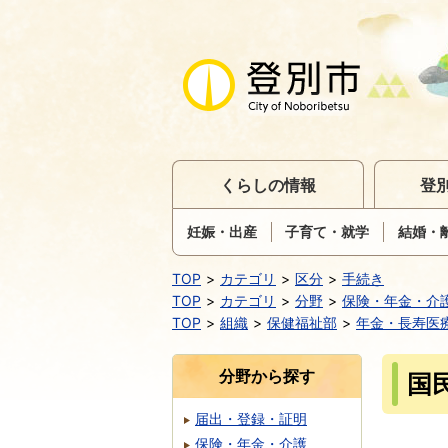
くらしの情報
登
妊娠・出産
子育て・就学
結婚・
TOP
カテゴリ
区分
手続き
TOP
カテゴリ
分野
保険・年金・介
TOP
組織
保健福祉部
年金・長寿医
分野から探す
国
届出・登録・証明
保険・年金・介護