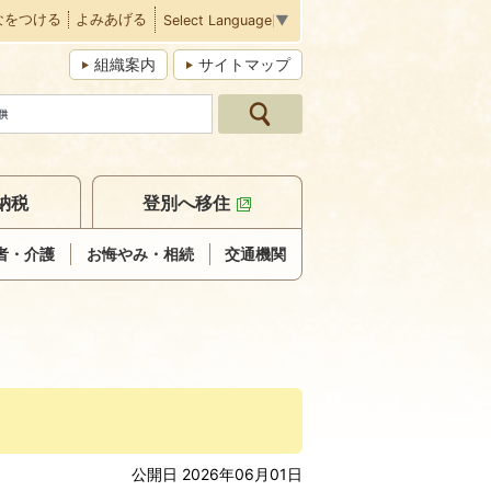
なをつける
よみあげる
Select Language
▼
組織案内
サイトマップ
納税
登別へ移住
者・介護
お悔やみ・相続
交通機関
公開日 2026年06月01日