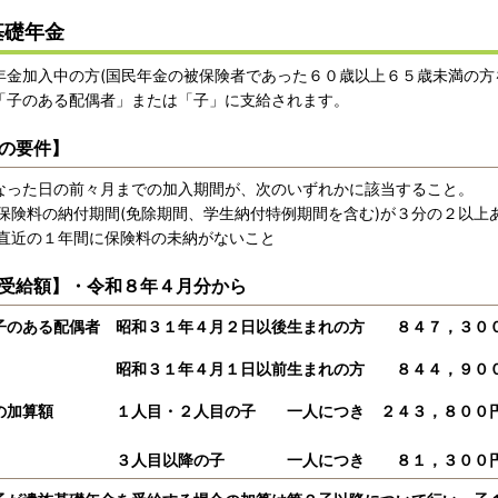
基礎年金
金加入中の方(国民年金の被保険者であった６０歳以上６５歳未満の方
「子のある配偶者」または「子」に支給されます。
の要件】
った日の前々月までの加入期間が、次のいずれかに該当すること。
険料の納付期間(免除期間、学生納付特例期間を含む)が３分の２以上
近の１年間に保険料の未納がないこと
受給額】・令和８年４月分から
ある配偶者 昭和３１年４月２日以後生まれの方 ８４７，３００
昭和３１年４月１日以前生まれの方 ８４４，９０
の加算額 １人目・２人目の子 一人につき ２４３，８０
目以降の子 一人につき ８１，３００