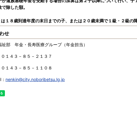
が遺族基礎年金を受給する場合の加算は第２子以降について行い、子
数で除した額。
は１８歳到達年度の末日までの子、または２０歳未満で１級・２級の
わせ
祉部 年金・長寿医療グループ（年金担当）
：０１４３－８５－２１３７
：０１４３－８５－１１０８
l：
nenkin@city.noboribetsu.lg.jp