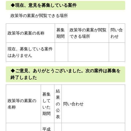
◆現在、意見を募集している案件
政策等の素案が閲覧できる場所
募集
政策等の素案が閲覧
問い合
政策等の素案の名称
期間
できる場所
わせ
現在、募集している案件
はありません
◆ご意見、ありがとうございました。次の案件は募集を
終了しました
結
募集
果
政策等の素案の
して
の
問い合わせ
名称
いた
公
期間
表
平成