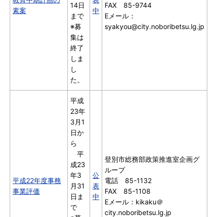
14日
FAX 85-9744
素案
中
まで
Eメール：
※募
syakyou@city.noboribetsu.lg.jp
集は
終了
しま
し
た。
平成
23年
3月1
日か
ら
平
登別市総務部政策推進室企画グ
成23
ループ
年3
公
平成22年度事務
電話 85-1132
月31
表
事業評価
FAX 85-1108
日ま
中
Eメール：kikaku＠
で
city.noboribetsu.lg.jp