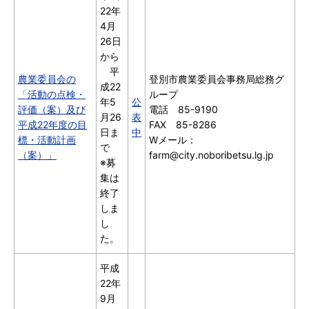
22年
4月
26日
から
平
農業委員会の
登別市農業委員会事務局総務グ
成22
「活動の点検・
ループ
年5
公
評価（案）及び
電話 85-9190
月26
表
平成22年度の目
FAX 85-8286
日ま
中
標・活動計画
Wメール：
で
（案）」
farm@city.noboribetsu.lg.jp
※募
集は
終了
しま
し
た。
平成
22年
9月