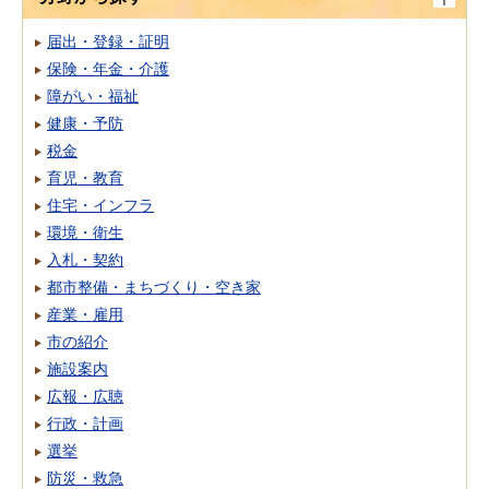
届出・登録・証明
保険・年金・介護
障がい・福祉
健康・予防
税金
育児・教育
住宅・インフラ
環境・衛生
入札・契約
都市整備・まちづくり・空き家
産業・雇用
市の紹介
施設案内
広報・広聴
行政・計画
選挙
防災・救急