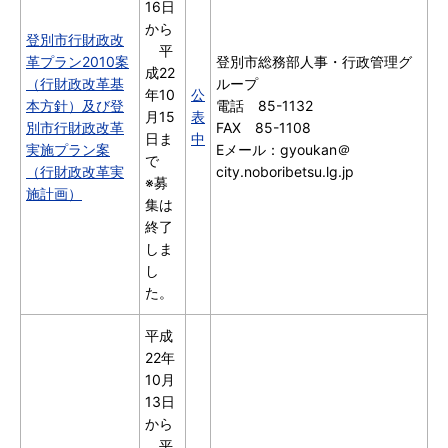
16日
から
登別市行財政改
平
革プラン2010案
登別市総務部人事・行政管理グ
成22
（行財政改革基
ループ
年10
公
本方針）及び登
電話 85-1132
月15
表
別市行財政改革
FAX 85-1108
日ま
中
実施プラン案
Eメール：gyoukan＠
で
（行財政改革実
city.noboribetsu.lg.jp
※募
施計画）
集は
終了
しま
し
た。
平成
22年
10月
13日
から
平