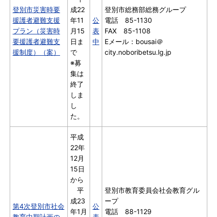
登別市災害時要
成22
登別市総務部総務グループ
援護者避難支援
年11
公
電話 85-1130
プラン（災害時
月15
表
FAX 85-1108
要援護者避難支
日ま
中
Eメール：bousai＠
援制度）（案）
で
city.noboribetsu.lg.jp
※募
集は
終了
しま
し
た。
平成
22年
12月
15日
から
平
登別市教育委員会社会教育グル
成23
ープ
第4次登別市社会
公
年1月
電話 88-1129
教育中期計画の
表