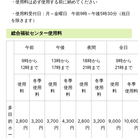
・使用料は必ず使用する前に納めてください
・使用料受付日：月～金曜日 午前9時～午後5時30分（祝日
を除きます）
総合福祉センター使用料
午前
午後
夜間
全日
9時から
13時から
18時から
9時から
12時まで
17時まで
21時まで
21時まで
冬季
冬季
冬季
使用
使用
使用
使用
冬季
使用
使用
使用
料
料
料
料
使用料
料
料
料
多
目
的
2,800
3,200
3,700
4,300
2,800
3,200
9,000
10,60
ホ
円
円
円
円
円
円
円
ー