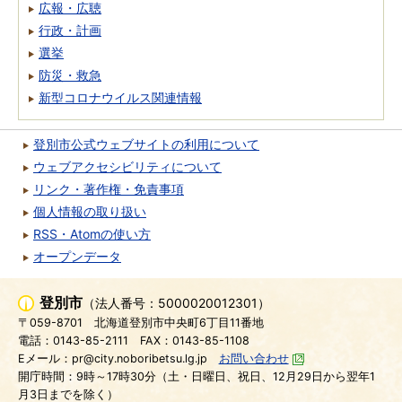
広報・広聴
行政・計画
選挙
防災・救急
新型コロナウイルス関連情報
登別市公式ウェブサイトの利用について
ウェブアクセシビリティについて
リンク・著作権・免責事項
個人情報の取り扱い
RSS・Atomの使い方
オープンデータ
登別市
（法人番号：5000020012301）
〒059-8701
北海道登別市中央町6丁目11番地
電話：0143-85-2111
FAX：0143-85-1108
Eメール：pr@city.noboribetsu.lg.jp
お問い合わせ
開庁時間：9時～17時30分（土・日曜日、祝日、12月29日から翌年1
月3日までを除く）