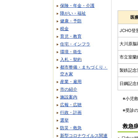
保険・年金・介護
障がい・福祉
医
健康・予防
税金
JCHO登
育児・教育
大川原脳
住宅・インフラ
環境・衛生
市立室蘭
入札・契約
都市整備・まちづくり・
製鉄記念
空き家
産業・雇用
日鋼記念
市の紹介
施設案内
※小児
広報・広聴
※受診
行政・計画
選挙
救急
防災・救急
新型コロナウイルス関連