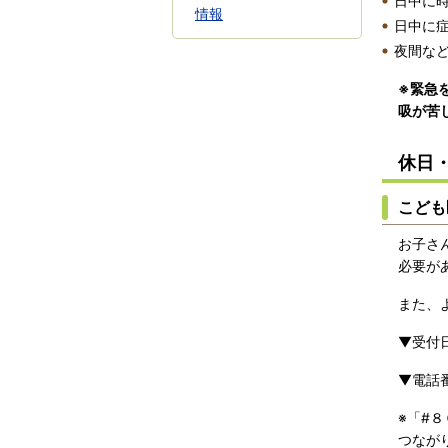
日中に
情報
日中に
夜間な
※緊急
吸が苦
休日
こども
お子さ
必要が
また、
▼受付
▼電話
※「#
つなが