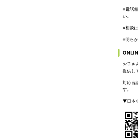
※電話
い。
※相談
※明ら
ONL
お子さ
提供し
対応言
す。
▼日本