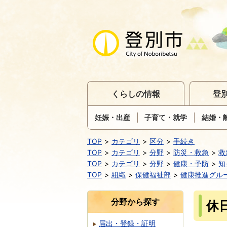
くらしの情報
登
妊娠・出産
子育て・就学
結婚・
TOP
カテゴリ
区分
手続き
TOP
カテゴリ
分野
防災・救急
救
TOP
カテゴリ
分野
健康・予防
知
TOP
組織
保健福祉部
健康推進グル
分野から探す
休
届出・登録・証明