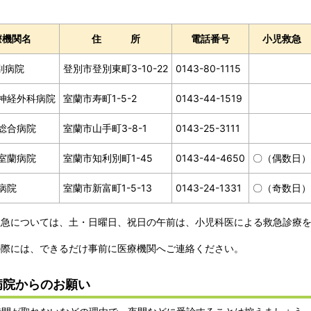
療機関名
住所
電話番号
小児救急
別病院
登別市登別東町3-10-22
0143-80-1115
神経外科病院
室蘭市寿町1-5-2
0143-44-1519
総合病院
室蘭市山手町3-8-1
0143-25-3111
室蘭病院
室蘭市知利別町1-45
0143-44-4650
〇（偶数日）
病院
室蘭市新富町1-5-13
0143-24-1331
〇（奇数日）
救急については、土・日曜日、祝日の午前は、小児科医による救急診療
の際には、できるだけ事前に医療機関へご連絡ください。
病院からのお願い