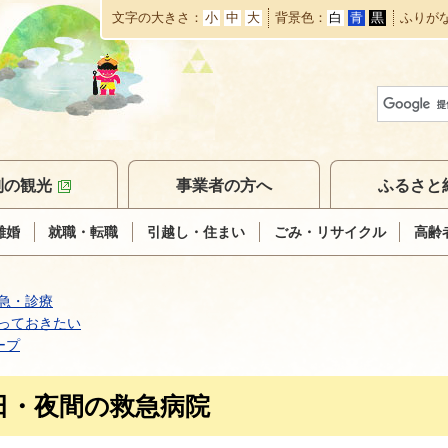
文字の大きさ
小
中
大
背景色
白
青
黒
ふりが
本
文
へ
移
動
別の観光
事業者の方へ
ふるさと
離婚
就職・転職
引越し・住まい
ごみ・リサイクル
高齢
急・診療
っておきたい
ープ
日・夜間の救急病院