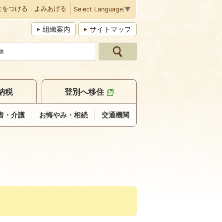
なをつける
よみあげる
Select Language
▼
組織案内
サイトマップ
納税
登別へ移住
者・介護
お悔やみ・相続
交通機関