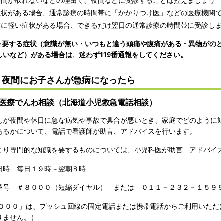
時間が取れないなどの理由で、夜間などに受診することは控えましょう
症状がある場合、通常診療の時間帯に「かかりつけ医」などの医療機関
どに軽い症状がある場合、できるだけ翌日の通常診療の時間帯に受診し
を要する症状（意識が無い・いつもと違う頭痛や腹痛がある・異物がの
しいなど）がある場合は、迷わず119番通報をしてください。
・夜間にお子さんが急病になったら
医療でんわ相談（北海道小児救急電話相談）
んが夜間や休日に急な病気や事故で具合が悪いとき、家庭でどのように
あるかについて、電話で看護師が助言、アドバイスを行います。
より専門的な知識を要するものについては、小児科医が助言、アドバイ
日時 毎日１９時～翌朝８時
番号 ＃８０００（短縮ダイヤル） または ０１１－２３２－１５９
８０００」は、プッシュ回線の固定電話または携帯電話からご利用いただけ
りません。）