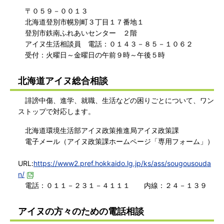
〒０５９－００１３
北海道登別市幌別町３丁目１７番地１
登別市鉄南ふれあいセンター ２階
アイヌ生活相談員 電話：０１４３－８５－１０６２
受付：火曜日～金曜日の午前９時～午後５時
北海道アイヌ総合相談
誹謗中傷、進学、就職、生活などの困りごとについて、ワン
ストップで対応します。
北海道環境生活部アイヌ政策推進局アイヌ政策課
電子メール（アイヌ政策課ホームページ「専用フォーム」）
URL:
https://www2.pref.hokkaido.lg.jp/ks/ass/sougousouda
n/
電話：０１１－２３１－４１１１ 内線：２４－１３９
アイヌの方々のための電話相談