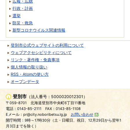
広報・広聴
行政・計画
選挙
防災・救急
新型コロナウイルス関連情報
登別市公式ウェブサイトの利用について
ウェブアクセシビリティについて
リンク・著作権・免責事項
個人情報の取り扱い
RSS・Atomの使い方
オープンデータ
登別市
（法人番号：5000020012301）
〒059-8701
北海道登別市中央町6丁目11番地
電話：0143-85-2111
FAX：0143-85-1108
Eメール：pr@city.noboribetsu.lg.jp
お問い合わせ
開庁時間：9時～17時30分（土・日曜日、祝日、12月29日から翌年1
月3日までを除く）