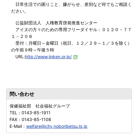
日常生活での困りこと、嫌がらせ、差別など何でもご相談く
ださい。
公益財団法人 人権教育啓発推進センター
アイヌの方々のための専用フリーダイヤル：０１２０－７７
１－２０８
受付：月曜日～金曜日（祝日、１２／２９～１／３を除く）
の午前９時～午後５時
URL:
http://www.jinken.or.jp/
問い合わせ
保健福祉部 社会福祉グループ
TEL：
0143-85-1911
FAX：
0143-85-1108
E-Mail：
welfare@city.noboribetsu.lg.jp