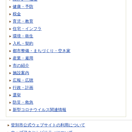
健康・予防
税金
育児・教育
住宅・インフラ
環境・衛生
入札・契約
都市整備・まちづくり・空き家
産業・雇用
市の紹介
施設案内
広報・広聴
行政・計画
選挙
防災・救急
新型コロナウイルス関連情報
登別市公式ウェブサイトの利用について