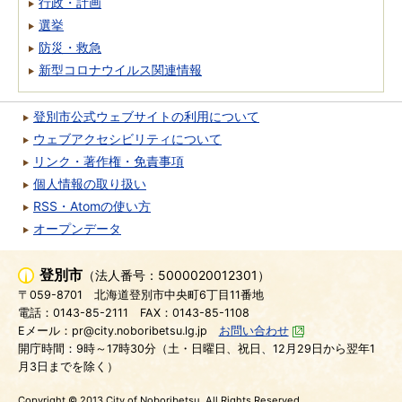
行政・計画
選挙
防災・救急
新型コロナウイルス関連情報
登別市公式ウェブサイトの利用について
ウェブアクセシビリティについて
リンク・著作権・免責事項
個人情報の取り扱い
RSS・Atomの使い方
オープンデータ
登別市
（法人番号：5000020012301）
〒059-8701
北海道登別市中央町6丁目11番地
電話：0143-85-2111
FAX：0143-85-1108
Eメール：pr@city.noboribetsu.lg.jp
お問い合わせ
開庁時間：9時～17時30分（土・日曜日、祝日、12月29日から翌年1
月3日までを除く）
Copyright © 2013 City of Noboribetsu. All Rights Reserved.