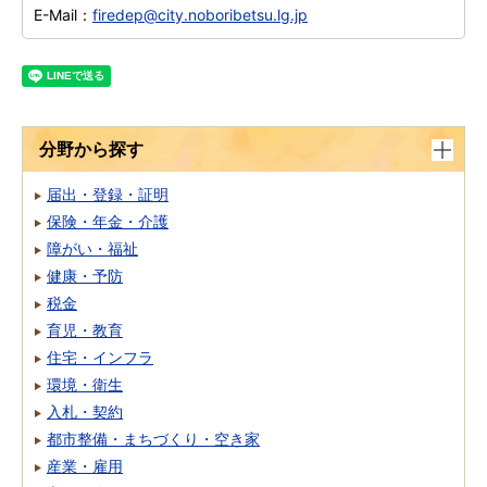
E-Mail：
firedep@city.noboribetsu.lg.jp
分野から探す
届出・登録・証明
保険・年金・介護
障がい・福祉
健康・予防
税金
育児・教育
住宅・インフラ
環境・衛生
入札・契約
都市整備・まちづくり・空き家
産業・雇用