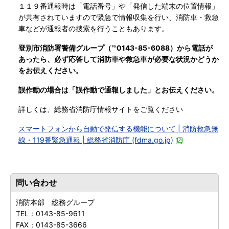
１１９番通報時は「電話番号」や「発信した端末の位置情報」
が共有されていますので緊急で情報収集を行い、消防車・救急
車などが通報者の捜索を行うこともあります。
登別市消防署警備グループ（℡0143-85-6088）から電話が
あったら、必ず応答して消防車や救急車が必要な状況かどうか
をお伝えください。
誤作動の場合は「誤作動で通報しました」とお伝えください。
詳しくは、総務省消防庁情報サイトをご覧ください
スマートフォンから自動で発信する機能について | 消防救急無
線・119番緊急通報 | 総務省消防庁 (fdma.go.jp)
問い合わせ
消防本部 総務グループ
TEL：
0143-85-9611
FAX：
0143-85-3666