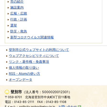
市の紹介
施設案内
広報・広聴
行政・計画
選挙
防災・救急
新型コロナウイルス関連情報
登別市公式ウェブサイトの利用について
ウェブアクセシビリティについて
リンク・著作権・免責事項
個人情報の取り扱い
RSS・Atomの使い方
オープンデータ
登別市
（法人番号：5000020012301）
〒059-8701
北海道登別市中央町6丁目11番地
電話：0143-85-2111
FAX：0143-85-1108
Eメール：pr@city.noboribetsu.lg.jp
お問い合わせ