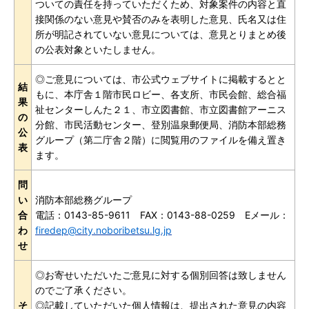
ついての責任を持っていただくため、対象案件の内容と直
接関係のない意見や賛否のみを表明した意見、氏名又は住
所が明記されていない意見については、意見とりまとめ後
の公表対象といたしません。
◎ご意見については、市公式ウェブサイトに掲載するとと
結
もに、本庁舎１階市民ロビー、各支所、市民会館、総合福
果
祉センターしんた２１、市立図書館、市立図書館アーニス
の
分館、市民活動センター、登別温泉郵便局、消防本部総務
公
グループ（第二庁舎２階）に閲覧用のファイルを備え置き
表
ます。
問
い
消防本部総務グループ
合
電話：0143-85-9611 FAX：0143-88-0259 Eメール：
わ
firedep@city.noboribetsu.lg.jp
せ
◎お寄せいただいたご意見に対する個別回答は致しません
のでご了承ください。
そ
◎記載していただいた個人情報は、提出された意見の内容