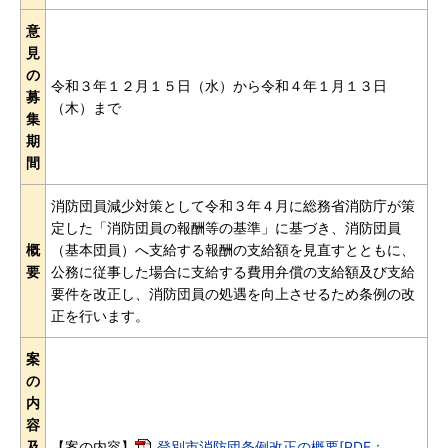
意
見
の
令和３年１２月１５日（水）から令和４年１月１３日
募
（木）まで
集
期
間
消防団員減少対策として令和３年４月に総務省消防庁が策
定した「消防団員の報酬等の基準」に基づき、消防団員
概
（基本団員）へ支給する報酬の支給額を見直すとともに、
要
公務に従事した場合に支給する費用弁償の支給額及び支給
要件を改正し、消防団員の処遇を向上させるため条例の改
正を行います。
案
の
内
容
及
【案の内容】
登別市消防団条例改正の概要[PDF：