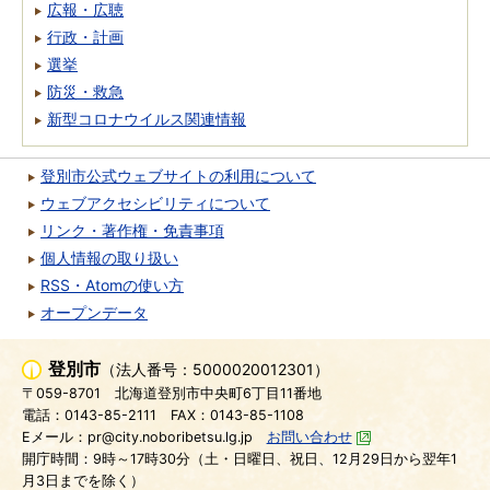
広報・広聴
行政・計画
選挙
防災・救急
新型コロナウイルス関連情報
登別市公式ウェブサイトの利用について
ウェブアクセシビリティについて
リンク・著作権・免責事項
個人情報の取り扱い
RSS・Atomの使い方
オープンデータ
登別市
（法人番号：5000020012301）
〒059-8701
北海道登別市中央町6丁目11番地
電話：0143-85-2111
FAX：0143-85-1108
Eメール：pr@city.noboribetsu.lg.jp
お問い合わせ
開庁時間：9時～17時30分（土・日曜日、祝日、12月29日から翌年1
月3日までを除く）