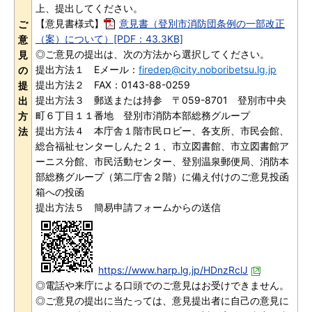
上、提出してください。
【意見書様式】
意見書（登別市消防団条例の一部改正
ご
（案）について）[PDF：43.3KB]
意
◎ご意見の提出は、次の方法から選択してください。
見
提出方法１ Eメール：
firedep@city.noboribetsu.lg.jp
の
提出方法２ FAX：0143-88-0259
提
提出方法３ 郵送または持参 〒059-8701 登別市中央
出
町６丁目１１番地 登別市消防本部総務グループ
方
提出方法４ 本庁舎１階市民ロビー、各支所、市民会館、
法
総合福祉センターしんた２１、市立図書館、市立図書館ア
ーニス分館、市民活動センター、登別温泉郵便局、消防本
部総務グループ（第二庁舎２階）に備え付けのご意見投函
箱への投函
提出方法５ 簡易申請フォームからの送信
https://www.harp.lg.jp/HDnzRclJ
◎電話や来庁による口頭でのご意見はお受けできません。
◎ご意見の提出に当たっては、意見提出者に自己の意見に