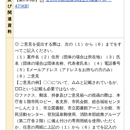
び
47.1KB]
関
連
資
料
◎ ご意見を提出する際は、次の（１）から（６）までをす
べてご記入ください。
（１）案件名（２）住所（団体の場合は所在地）（３）氏
名（団体の場合は団体名称、代表者氏名）（４）電話番号
（５）Eメールアドレス（アドレスをお持ちの方のみ）
（６）ご意見
【ご意見の例】〇〇について、△△と記載されているが、
□□という記載も必要ではないか。
◎ファクス、郵送、持参及びご意見箱への投函の際は、本
庁舎１階市民ロビー、各支所、市民会館、総合福祉センタ
ーしんた２１、市立図書館、市立図書館アーニス分館、市
民活動センター、登別温泉郵便局、消防本部総務グループ
（第二庁舎２階）に備え付けの専用用紙を使用いただく
か、任意の用紙に上記の（１）から（６）までを記入の