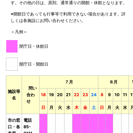
す。その他の日は、原則、通常通りの開館・休館となります。
※開館日であっても行事等で利用できない場合があります。詳
しくは各施設にお問い合わせください。
＜凡例＞
閉庁日・休館日
開庁日・開館日
７月
８月
問い
施設等
合わ
18
19
20
21
22
23
24
8
9
10
11
1
名
せ
日
月
火
水
木
金
土
日
月
火
水
市の窓
電話
閉
開
開
開
閉
閉
閉
閉
閉
開
開
口・各
85-
庁
庁
庁
庁
庁
庁
庁
庁
庁
庁
庁