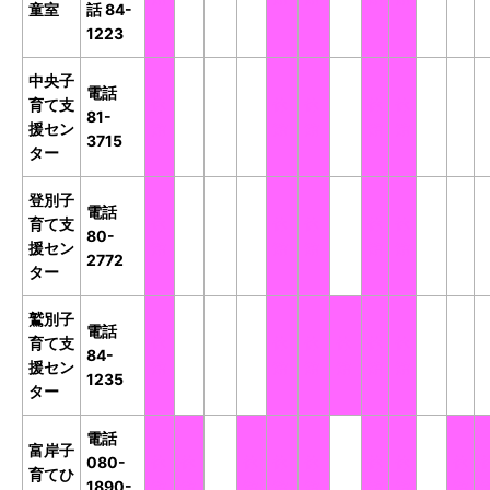
童室
話 84-
1223
中央子
電話
育て支
休
開
開
開
休
休
開
休
休
開
開
81-
援セン
館
館
館
館
館
館
館
館
館
館
館
3715
ター
登別子
電話
育て支
休
開
開
開
休
休
開
休
休
開
開
80-
援セン
館
館
館
館
館
館
館
館
館
館
館
2772
ター
鷲別子
電話
育て支
休
開
開
開
休
休
休
休
休
開
開
84-
援セン
館
館
館
館
館
館
館
館
館
館
館
1235
ター
電話
富岸子
080-
休
休
開
休
休
休
開
休
休
開
休
育てひ
1890-
館
館
館
館
館
館
館
館
館
館
館