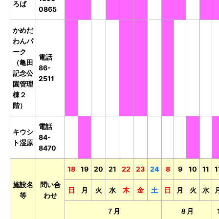
ろば
0865
かめだ
わんパ
ーク
電話
（亀田
休
開
開
開
休
休
開
休
開
開
開
86-
記念公
館
館
館
館
館
館
館
館
館
館
館
2511
園管理
棟２
階）
電話
キウシ
開
休
開
開
開
開
開
開
開
休
開
84-
ト湿原
館
館
館
館
館
館
館
館
館
館
館
8470
18
19
20
21
22
23
24
8
9
10
11
1
施設名
問い合
日
月
火
水
木
金
土
日
月
火
水
等
わせ
７月
８月