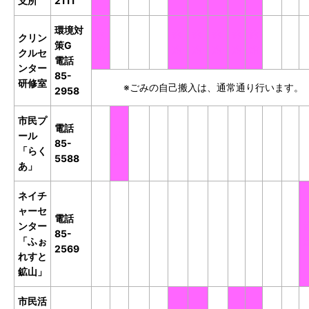
支所
2111
環境対
休
開
開
開
休
休
休
休
休
開
開
クリン
策G
館
館
館
館
館
館
館
館
館
館
館
クルセ
電話
ンター
85-
研修室
※ごみの自己搬入は、通常通り行います。
2958
市民プ
電話
ール
開
休
開
開
開
開
開
開
開
開
開
85-
「らく
館
館
館
館
館
館
館
館
館
館
館
5588
あ」
ネイチ
ャーセ
電話
ンター
開
開
開
開
開
開
開
開
開
開
開
85-
「ふぉ
館
館
館
館
館
館
館
館
館
館
館
2569
れすと
鉱山」
市民活