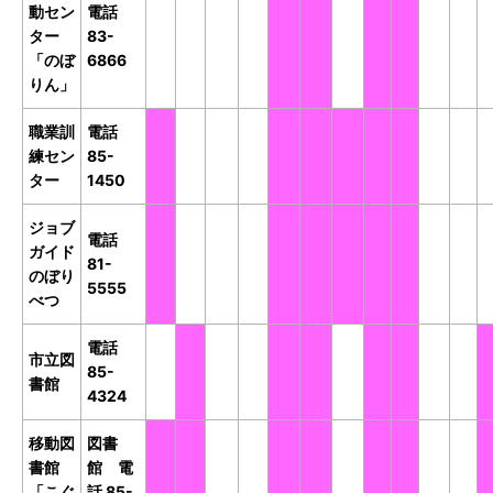
動セン
電話
開
開
開
開
休
休
開
休
休
開
開
ター
83-
館
館
館
館
館
館
館
館
館
館
館
「のぼ
6866
りん」
職業訓
電話
休
開
開
開
休
休
休
休
休
開
開
練セン
85-
館
館
館
館
館
館
館
館
館
館
館
ター
1450
ジョブ
電話
ガイド
休
開
開
開
休
休
休
休
休
開
開
81-
のぼり
館
館
館
館
館
館
館
館
館
館
館
5555
べつ
電話
市立図
開
休
開
開
休
休
開
休
休
開
開
85-
書館
館
館
館
館
館
館
館
館
館
館
館
4324
移動図
図書
書館
館 電
休
休
開
開
休
休
開
休
休
開
開
「こぐ
話 85-
館
館
館
館
館
館
館
館
館
館
館