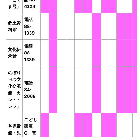
ま号」
4324
電話
郷土資
開
休
開
開
開
開
休
開
開
休
休
88-
料館
館
館
館
館
館
館
館
館
館
館
館
1339
電話
文化伝
開
休
開
開
開
開
休
開
開
休
休
88-
承館
館
館
館
館
館
館
館
館
館
館
館
1339
のぼり
べつ文
電話
化交流
開
休
開
開
開
開
休
開
開
休
休
84-
館「カ
館
館
館
館
館
館
館
館
館
館
館
2069
ント・
レラ」
こども
各児童
家庭
休
開
開
開
休
休
開
休
休
開
開
館・児
G 電
館
館
館
館
館
館
館
館
館
館
館