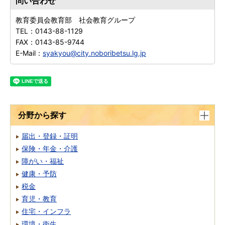
問い合わせ
教育委員会教育部 社会教育グループ
TEL：
0143-88-1129
FAX：
0143-85-9744
E-Mail：
syakyou@city.noboribetsu.lg.jp
分野から探す
届出・登録・証明
保険・年金・介護
障がい・福祉
健康・予防
税金
育児・教育
住宅・インフラ
環境・衛生