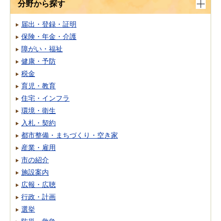
分野から探す
届出・登録・証明
保険・年金・介護
障がい・福祉
健康・予防
税金
育児・教育
住宅・インフラ
環境・衛生
入札・契約
都市整備・まちづくり・空き家
産業・雇用
市の紹介
施設案内
広報・広聴
行政・計画
選挙