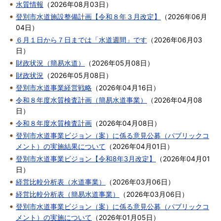
水質情報
（
2026年08月03日
）
登別市水道施設整備計画【令和８年３月改定】
（
2026年06月
04日
）
６月１日から７日までは「水道週間」です
（
2026年06月03
日
）
財政状況（簡易水道）
（
2026年05月08日
）
財政状況
（
2026年05月08日
）
登別市水道事業経営戦略
（
2026年04月16日
）
令和８年度水質検査計画（簡易水道事業）
（
2026年04月08
日
）
令和８年度水質検査計画
（
2026年04月08日
）
登別市水道事業ビジョン（案）に係る意見公募（パブリックコ
メント）の実施結果について
（
2026年04月01日
）
登別市水道事業ビジョン【令和8年3月改定】
（
2026年04月01
日
）
経営比較分析表（水道事業）
（
2026年03月06日
）
経営比較分析表（簡易水道事業）
（
2026年03月06日
）
登別市水道事業ビジョン（案）に係る意見公募（パブリックコ
メント）の実施について
（
2026年01月05日
）