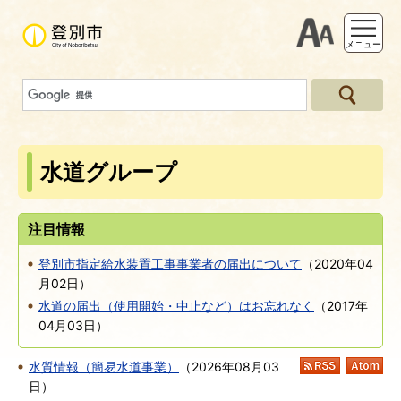
支援ツー
メニュー
水道グループ
注目情報
登別市指定給水装置工事事業者の届出について
（
2020年04
月02日
）
水道の届出（使用開始・中止など）はお忘れなく
（
2017年
04月03日
）
水質情報（簡易水道事業）
（
2026年08月03
RSS
At
日
）