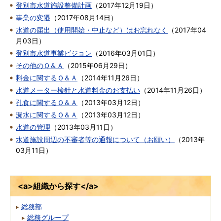
登別市水道施設整備計画
（
2017年12月19日
）
事業の変遷
（
2017年08月14日
）
水道の届出（使用開始・中止など）はお忘れなく
（
2017年04
月03日
）
登別市水道事業ビジョン
（
2016年03月01日
）
その他のＱ＆Ａ
（
2015年06月29日
）
料金に関するＱ＆Ａ
（
2014年11月26日
）
水道メーター検針と水道料金のお支払い
（
2014年11月26日
）
孔食に関するＱ＆Ａ
（
2013年03月12日
）
漏水に関するＱ＆Ａ
（
2013年03月12日
）
水道の管理
（
2013年03月11日
）
水道施設周辺の不審者等の通報について（お願い）
（
2013年
03月11日
）
<a>組織から探す</a>
総務部
総務グループ