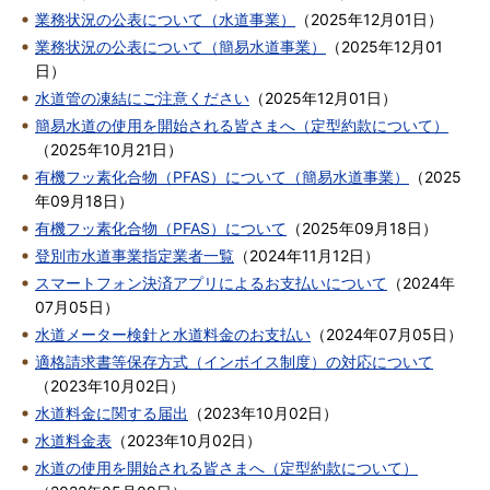
業務状況の公表について（水道事業）
（
2025年12月01日
）
業務状況の公表について（簡易水道事業）
（
2025年12月01
日
）
水道管の凍結にご注意ください
（
2025年12月01日
）
簡易水道の使用を開始される皆さまへ（定型約款について）
（
2025年10月21日
）
有機フッ素化合物（PFAS）について（簡易水道事業）
（
2025
年09月18日
）
有機フッ素化合物（PFAS）について
（
2025年09月18日
）
登別市水道事業指定業者一覧
（
2024年11月12日
）
スマートフォン決済アプリによるお支払いについて
（
2024年
07月05日
）
水道メーター検針と水道料金のお支払い
（
2024年07月05日
）
適格請求書等保存方式（インボイス制度）の対応について
（
2023年10月02日
）
水道料金に関する届出
（
2023年10月02日
）
水道料金表
（
2023年10月02日
）
水道の使用を開始される皆さまへ（定型約款について）